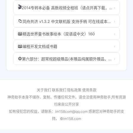
🎬
›
2014专转本必备 高数视频全程班（请点开再下载，别批量或直接文件夹）
📁
›
同舟共济 v1.3.2 中文联机版 支持手柄 可在线或本地双人
📖
›
精选世界童书故事绘本（双语或中文）160
📖
›
编程开发文档或书籍
⚙️
›
第六部分：超常规超级赠品(本赠品纯属额外赠品，有可能存在文件不齐或未破解的文件，提取码eibg）
关于我们
联系我们
隐私政策
使用条款
神奇助手本身不储存、复制、传播任何文件。请合法使用神奇助手,所有资源
均来自公开分享
如有侵犯您的权益，请联系：lm158com@qq.com 感谢您对神奇助手的支
持。 ©lm158.com