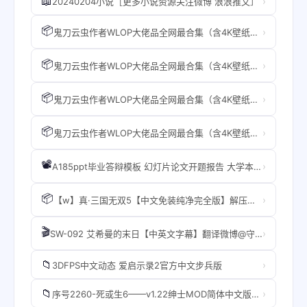
📖
›
20240204小说［更多小说资源关注微博 浪浪推文］
📦
›
鬼刀云虫作者WLOP大佬品全网最合集（含4K壁纸、动态以及SD源文件）
📦
›
鬼刀云虫作者WLOP大佬品全网最合集（含4K壁纸、动态以及SD源文件）
📦
›
鬼刀云虫作者WLOP大佬品全网最合集（含4K壁纸、动态以及SD源文件）
📦
›
鬼刀云虫作者WLOP大佬品全网最合集（含4K壁纸、动态以及SD源文件）
📽️
›
A185ppt毕业答辩模板 幻灯片论文开题报告 大学本科研究生 动态模版
📦
›
【w】真·三国无双5【中文免装纯净完全版】解压即玩【带动画包】【附赠动态修改器】
🎬
›
SW-092 艾希曼的末日【中英文字幕】翻译微博@守望电影
📁
›
3DFPS中文动态 爱启示录2官方中文步兵版
📁
›
序号2260-死或生6——v1.22绅士MOD简体中文版【进游戏选完角色,选到对应服装按F键/手柄按Back切换】