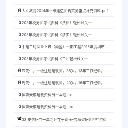
📄
›
大立教育2014年一级建造师筑实务重点补充资料.pdf
📁
›
203年税务师考试资料《法律》轻松过关一
📁
›
203年税务师考试资料《涉实》轻松过关一
📁
›
中建二局深业上城（南区）一期工程2015年度圳市安全生产与文明施及标准化示范地观摩活动资料
📁
›
203年税务师考试资料《二》轻松过关一
📄
›
应先生，一级注册建筑师，36岁，13年工作经验，人在杭州，税前70万一年.pdf
📄
›
周先生，一级注册建筑师，40岁，16年工作经验，人在上海，薪酬可谈 DZL.pdf
📁
›
恒智天成建筑资料员一本通.ex
📁
›
恒智天成建筑资料员一本通 .ex
📽️
›
03 安信研究一年之计在于春-研究框架培训PPT资料