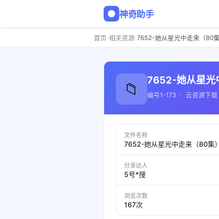
神奇助手
›
›
首页
相关资源
7652-她从星光中走来（80
7652-她从星
📁
编号1-173 · 云资源下载
文件名称
7652-她从星光中走来（80集
分享达人
5号*搜
浏览次数
167次