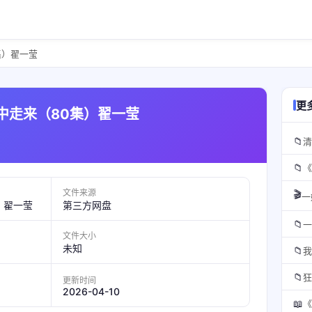
集）翟一莹
更
光中走来（80集）翟一莹
📁
📁
《
文件来源
🎬
）翟一莹
第三方网盘
📁
一
文件大小
未知
📁
我
📁
狂
更新时间
2026-04-10
📖