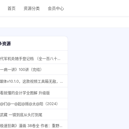
首页
资源分类
会员中心
多资源
清代军机处随手登记档 （全一百八十册）
一病一讲》100讲（完结）
一媒体v10.1.0，这款视频工具箱无敌，投屏更爽！
看就懂的会计学全图解 升级版
@们@一@起@摇@太@阳（2024）
武藏 一镜到底从头打到尾
《极速狂飙》漫画 38卷全 作者：重野秀一 分类：竞技 热血[mobi]