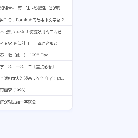
知课堂-一菜一味～殷耀泽（23套）
一射千金：Pornhub的故事中文字幕 2023 美国 记录
一木记账 v5.7.5.0 便捷好用的生活记账本，解锁会员版
考专家 涵盖科目一、四理论知识
秦 - 狼Ⅱ(综一) - 1998 Flac
学：科目一科目二【重点必备】
《半透明女友》漫画 5卷全 作者：冈本一広 分类：幽默 爱情[mobi]
帘幽梦 [1996]
解逻辑思维一学就会