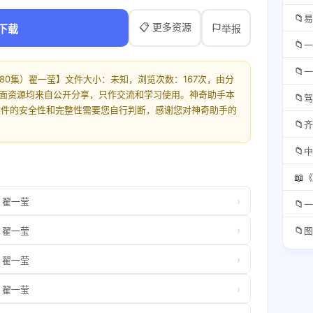
📁
易
📋 更多资源
下载
举报
📁
📁
（80集）翟一莹】文件大小：未知，浏览次数：167次，由分
此页面资源均来自公开分享，只作交流和学习使用。神奇助手本
📁
驾
文件的安全性和完整性需要您自行判断，感谢您对神奇助手的
📁
齐
📁
中
📖
›
）翟一莹
📁
一
›
📁
）翟一莹
图
›
）翟一莹
›
）翟一莹