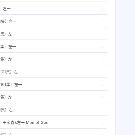
›
）左一
›
1集）左一
›
1集）左一
›
1集）左一
›
1集）左一
›
101集）左一
›
101集）左一
›
1集）左一
›
1集）左一
›
彦鑫&左一 Men of God
›
1集）左一