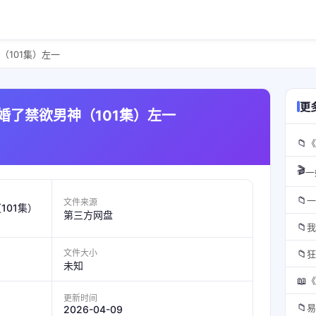
（101集）左一
更
闪婚了禁欲男神（101集）左一
📁
《
🎬
📁
一
文件来源
101集）
第三方网盘
📁
我
文件大小
📁
狂
未知
📖
更新时间
📁
易
2026-04-09