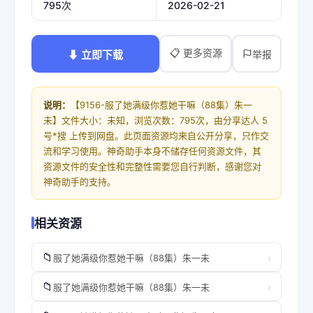
2026-02-21
795次
📋 更多资源
⬇ 立即下载
举报
说明：
【9156-服了她满级你惹她干嘛（88集）朱一
未】文件大小：未知，浏览次数：795次，由分享达人 5
号*搜 上传到网盘。此页面资源均来自公开分享，只作交
流和学习使用。神奇助手本身不储存任何资源文件，其
资源文件的安全性和完整性需要您自行判断，感谢您对
神奇助手的支持。
相关资源
📁
›
服了她满级你惹她干嘛（88集）朱一未
📁
›
服了她满级你惹她干嘛（88集）朱一未