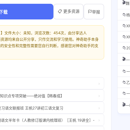
🎬
魏
📋 更多资源
下载
举报
📁
杨
📁
X
）】文件大小：未知，浏览次数：454次，由分享达人
📁
X
。此页面资源均来自公开分享，只作交流和学习使用。神奇助手本身
件的安全性和完整性需要您自行判断，感谢您对神奇助手的支
📁
2
🎬
一
📁
一
📁
乙
›
📁
一
›
最难知识点专项突破——绝对值【韩春成】
🎬
一
›
二轮复习语文联报班 王帆27讲初三语文复习
›
一上学期语文半年卡（人教修订版课内梳理班）［王帆 19讲全］-