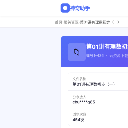
神奇助手
›
›
首页
相关资源
第01讲有理数初步（一）
第01讲有理数
📁
编号1-436 · 云资源下载
文件名称
第01讲有理数初步（一）
分享达人
chu****g85
浏览次数
454次