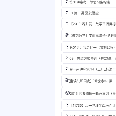
📁
第01讲高考一轮复习备指南
📁
01 第一讲 激发潜能
📁
【2019-春】初一数学直播目
🎬
📁
第01讲：我会比一（暑期课程
📁
09丨思维方式特训（共23讲）资源
📁
金一南讲座2014（上）_标清.fl
🎬
[重读共和国史].01[沈志华_第
📦
2015 高考物理一轮总复习（吴海
📁
【11735】高一物理尖端培养计