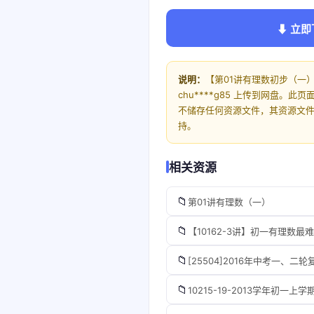
⬇ 立即
说明：
【第01讲有理数初步（一
chu****g85 上传到网盘
不储存任何资源文件，其资源文
持。
相关资源
📁
第01讲有理数（一）
📁
【10162-3讲】初一有理数
📁
[25504]2016年中考一、
📁
10215-19-2013学年初