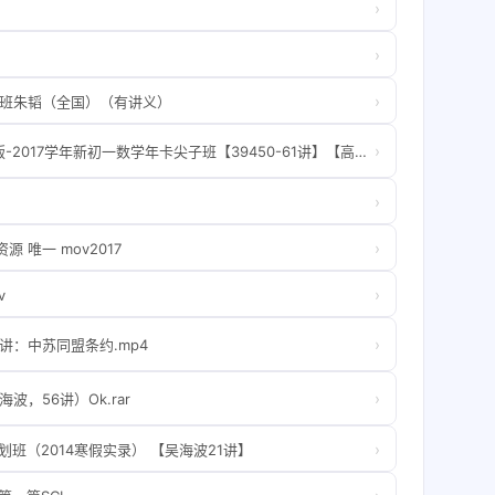
›
›
›
标班朱韬（全国）（有讲义）
›
【朱韬数学】学而思年卡-沪教版-2017学年新初一数学年卡尖子班【39450-61讲】【高清课堂】【7.48G】
›
）
›
 唯一 mov2017
›
v
›
一讲：中苏同盟条约.mp4
›
波，56讲）Ok.rar
›
划班（2014寒假实录） 【吴海波21讲】