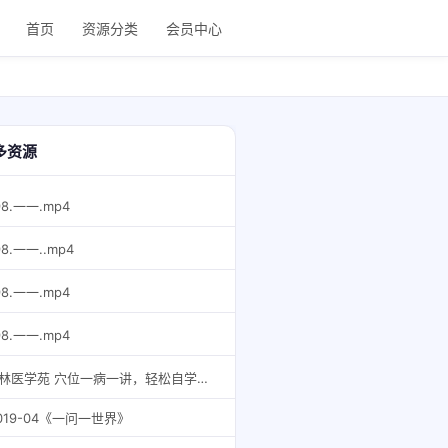
首页
资源分类
会员中心
多资源
98.一一.mp4
98.一一..mp4
98.一一.mp4
98.一一.mp4
杏林医学苑 穴位一病一讲，轻松自学人体250个穴位 232集全【课程】【视频】
019-04《一问一世界》