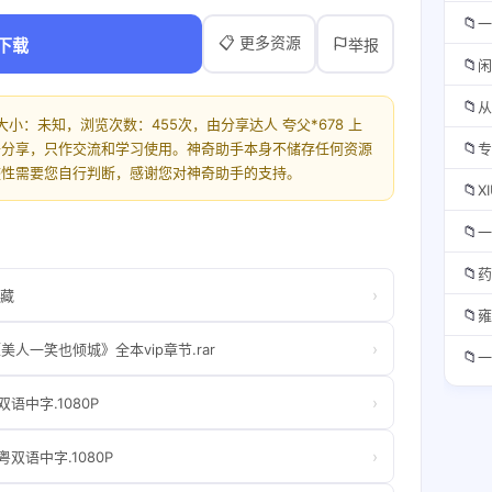
📁
一
📋 更多资源
下载
举报
📁
📁
大小：未知，浏览次数：455次，由分享达人 夸父*678 上
📁
开分享，只作交流和学习使用。神奇助手本身不储存任何资源
专
整性需要您自行判断，感谢您对神奇助手的支持。
📁
X
📁
一
📁
药
›
收藏
📁
雍
›
美人一笑也倾城》全本vip章节.rar
📁
一
›
语中字.1080P
›
双语中字.1080P