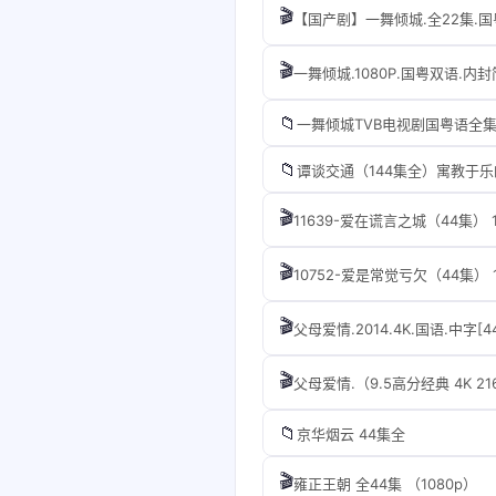
🎬
【国产剧】一舞倾城.全22集.国粤
🎬
一舞倾城.1080P.国粤双语.内封
📁
一舞倾城TVB电视剧国粤语全
📁
谭谈交通（144集全）寓教于
🎬
11639-爱在谎言之城（44集） 
🎬
10752-爱是常觉亏欠（44集） 
🎬
父母爱情.2014.4K.国语.中字[4
🎬
父母爱情.（9.5高分经典 4K 21
📁
京华烟云 44集全
🎬
雍正王朝 全44集 （1080p）