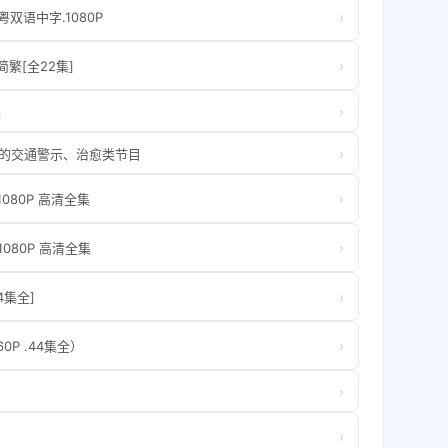
›
双语中字.1080P
›
简繁[全22集]
›
集
›
乐的交通警示、治愈类节目
›
1080P 高清全集
›
1080P 高清全集
›
4集全]
›
60P .44集全）
›
›