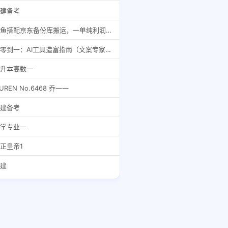
建备考
闲鱼搭配京东备份库搬运，一单纯利润 200-300，全部正品靠谱，适合新手！
从零到一：AI工具造富指南（文案专家篇）​学会使用主流AI工具，方法和心法的融合
升本高数一
IUREN No.6468 乔一一
建备考
学专业一
正皇帝1
建