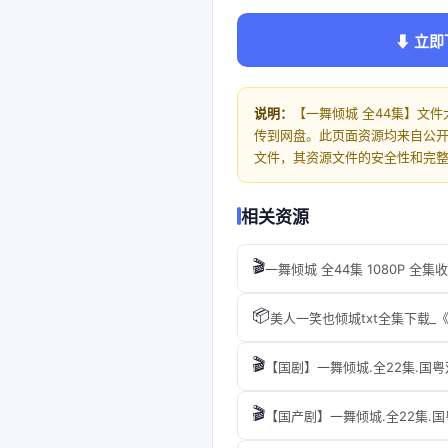
⬇ 立即
说明：
【一舞倾城 全44集】文件
传到网盘。此页面资源均来自公
文件，其资源文件的安全性和完
相关资源
🎬
一舞倾城 全44集 1080P 全集
📦
美人一笑也倾城txt全集下载_《
🎬
【国剧】一舞倾城.全22集.国粤双
🎬
【国产剧】一舞倾城.全22集.国粤