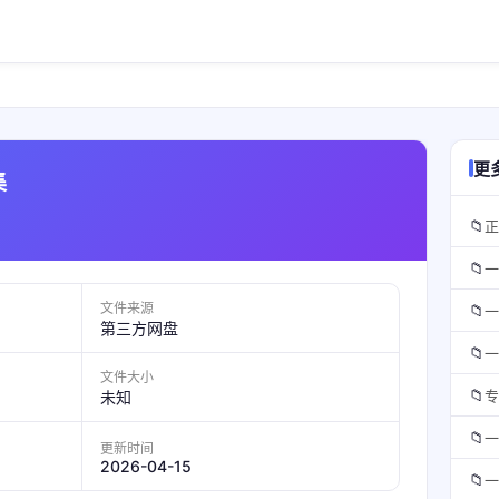
更
集
📁
正
📁
一
文件来源
📁
一
第三方网盘
📁
一
文件大小
📁
专
未知
📁
一
更新时间
2026-04-15
📁
一