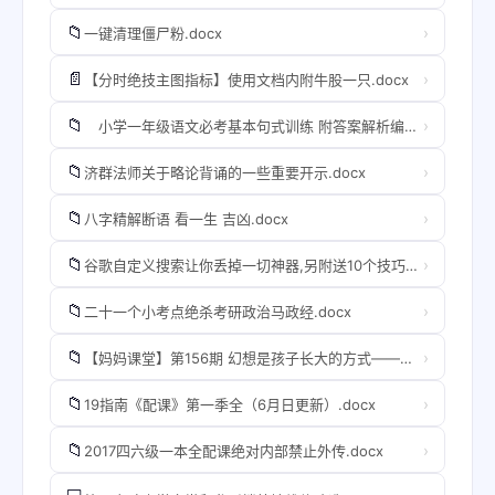
📁
›
一键清理僵尸粉.docx
📄
›
【分时绝技主图指标】使用文档内附牛股一只.docx
📁
›
小学一年级语文必考基本句式训练 附答案解析编码012.docx
📁
›
济群法师关于略论背诵的一些重要开示.docx
📁
›
八字精解断语 看一生 吉凶.docx
📁
›
谷歌自定义搜索让你丢掉一切神器,另附送10个技巧_24365.docx
📁
›
二十一个小考点绝杀考研政治马政经.docx
📁
›
【妈妈课堂】第156期 幻想是孩子长大的方式——陪孩子一起读深见春夫想得美、睡得香系列图画书.docx
📁
›
19指南《配课》第一季全（6月日更新）.docx
📁
›
2017四六级一本全配课绝对内部禁止外传.docx