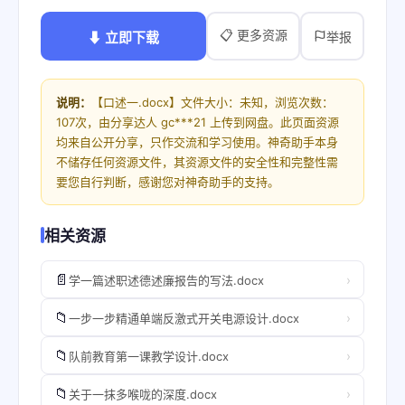
📋 更多资源
⬇ 立即下载
举报
说明：
【口述一.docx】文件大小：未知，浏览次数：
107次，由分享达人 gc***21 上传到网盘。此页面资源
均来自公开分享，只作交流和学习使用。神奇助手本身
不储存任何资源文件，其资源文件的安全性和完整性需
要您自行判断，感谢您对神奇助手的支持。
相关资源
📄
›
学一篇述职述德述廉报告的写法.docx
📁
›
一步一步精通单端反激式开关电源设计.docx
📁
›
队前教育第一课教学设计.docx
📁
›
关于一抹多喉咙的深度.docx