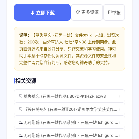
📋 更多资源
⬇ 立即下载
举报
说明：
【莫失莫忘 -石黑一雄】文件大小：未知，浏览次
数：290次，由分享达人 七七*享N08 上传到网盘。此
页面资源均来自公开分享，只作交流和学习使用。神奇
助手本身不储存任何资源文件，其资源文件的安全性和
完整性需要您自行判断，感谢您对神奇助手的支持。
相关资源
📁
›
莫失莫忘 (石黑一雄作品).B07DPK1HZP.azw3
📁
›
《长日将尽》[石黑一雄][2017诺贝尔文学奖获奖作者]
📖
›
无可慰藉 (石黑一雄作品系列) - 石黑一雄 Ishiguro Kazuo.mobi
📖
›
无可慰藉 (石黑一雄作品系列) - 石黑一雄 Ishiguro Kazuo (1).mobi