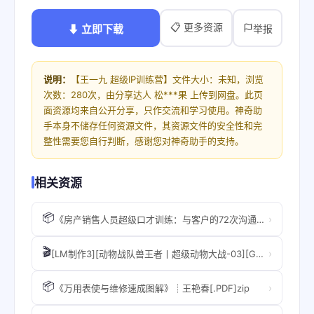
📋 更多资源
⬇ 立即下载
举报
说明：
【王一九 超级IP训练营】文件大小：未知，浏览
次数：280次，由分享达人 松***果 上传到网盘。此页
面资源均来自公开分享，只作交流和学习使用。神奇助
手本身不储存任何资源文件，其资源文件的安全性和完
整性需要您自行判断，感谢您对神奇助手的支持。
相关资源
📦
›
《房产销售人员超级口才训练：与客户的72次沟通实例 王宏》.zip
🎬
›
[LM制作3][动物战队兽王者丨超级动物大战-03][GB][1080P][BDRIP].mkv
📦
›
《万用表使与维修速成图解》┊王艳春[.PDF]zip