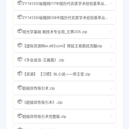
📦
›
ZY14120(秘籍网)17中国历代名医学术经验荟萃丛书--荟萃温病学说的王士雄(miji8).zip
📦
›
ZY14129(秘籍网)08中国历代名医学术经验荟萃丛书--荟萃温病学说的王士雄(miji8).zip
📦
›
视光学基础 眼技术专业用_王霁205.zip
📦
›
【虚拟货源网w.d82com】释延王易筋经洗髓zip
📦
›
《手会说话-王晨霞》.zip
📦
›
【资源】 【习惯】BL小说——帝王受.zip
📦
›
超级异性吸引术.zip
📦
›
《超级异性吸引术》.zip
📦
›
超级异性吸引术完整版.zip