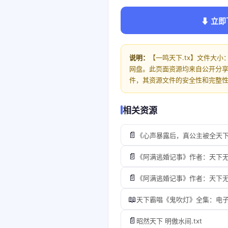
⬇ 立即
说明：
【一鸣天下.tx】文件大小：
网盘。此页面资源均来自公开分
件，其资源文件的安全性和完整
相关资源
📄
《心声暴露后，真公主被全天下盛
📄
《阿满逃婚记事》作者：天下无病
📄
《阿满逃婚记事》作者：天下无病
📖
天下霸唱《鬼吹灯》全集：电子书（
📄
昭然天下 明傲水间.txt