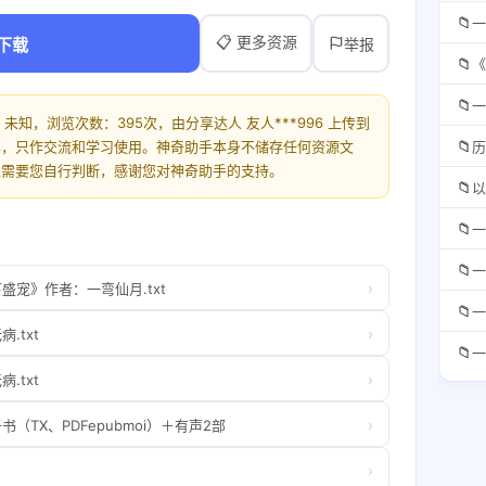
📁
一
📋 更多资源
下载
举报
📁
《
📁
一
未知，浏览次数：395次，由分享达人 友人***996 上传到
📁
享，只作交流和学习使用。神奇助手本身不储存任何资源文
历
性需要您自行判断，感谢您对神奇助手的支持。
📁
以
📁
一
📁
一
›
宠》作者：一弯仙月.txt
📁
一
›
.txt
📁
一
›
.txt
›
TX、PDFepubmoi）＋有声2部
›