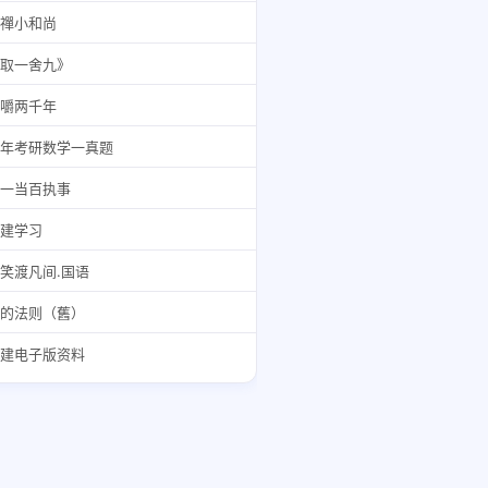
禪小和尚
取一舍九》
嚼两千年
年考研数学一真题
一当百执事
建学习
笑渡凡间.国语
的法则（舊）
建电子版资料