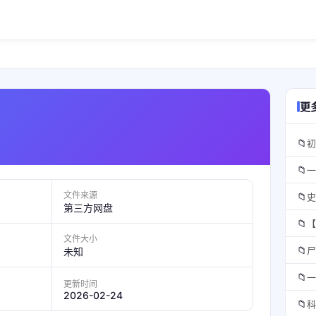
更
📁
初
📁
一
文件来源
📁
史
第三方网盘
📁
【
文件大小
📁
尸
未知
📁
一
更新时间
2026-02-24
📁
科