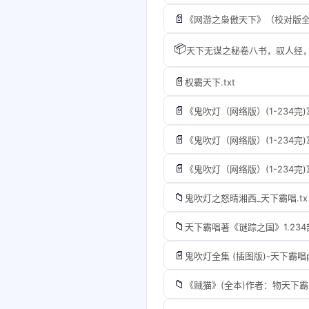
📄
《网游之枭傲天下》（校对版全本
📦
天下无谋之秘卷八书，驭人经，解厄
📄
权霸天下.txt
📄
《鬼吹灯（网络版）(1-234完
📄
《鬼吹灯（网络版）(1-234完
📄
《鬼吹灯（网络版）(1-234完
📁
鬼吹灯之怒晴湘西_天下霸唱.tx
📁
天下霸唱著《谜踪之国》1.23
📄
鬼吹灯全集 (插图版)-天下霸唱pdf+
📁
《贼猫》(全本)作者：物天下霸唱