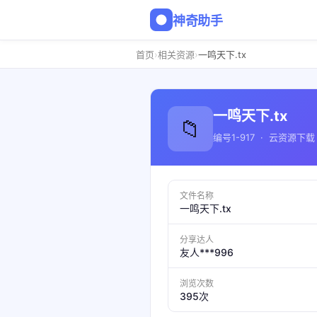
神奇助手
›
›
首页
相关资源
一鸣天下.tx
一鸣天下.tx
📁
编号1-917 · 云资源下载
文件名称
一鸣天下.tx
分享达人
友人***996
浏览次数
395次