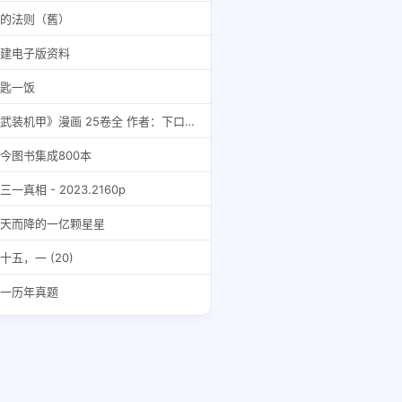
的法则（舊）
建电子版资料
匙一饭
《武装机甲》漫画 25卷全 作者：下口智裕 清水荣一 分类：科幻 机战[mobi]
今图书集成800本
三一真相 - 2023.2160p
天而降的一亿颗星星
十五，一 (20)
一历年真题