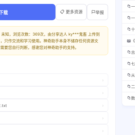
📁
一
📋 更多资源
下载
举报
📁
一
📁
十
未知，浏览次数：369次，由分享达人 ky***鬼畜 上传到
📖
享，只作交流和学习使用。神奇助手本身不储存任何资源文
性需要您自行判断，感谢您对神奇助手的支持。
📁
古
📁
七
📁
从
›
📁
二
›
📁
数
›
txt
›
›