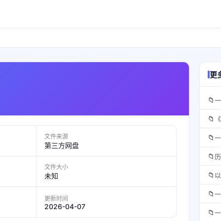
更
📁
一
📁
《
文件来源
📁
一
第三方网盘
📁
历
文件大小
📁
以
未知
📁
一
更新时间
2026-04-07
📁
一