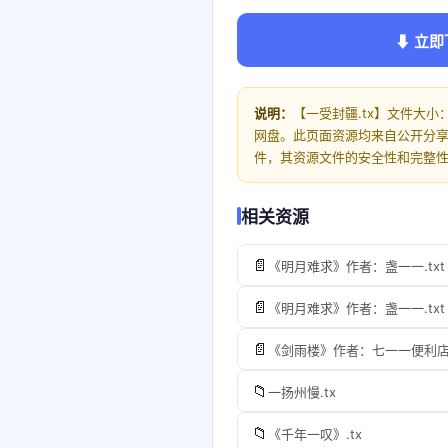
⬇ 立即
说明：
【一受封疆.tx】文件大小：
网盘。此页面资源均来自公开分
件，其资源文件的安全性和完整
相关资源
📄
《明月难求》作者：盏一一.txt
📄
《明月难求》作者：盏一一.txt
📄
《剑雨楼》作者：七一一便利店.
📁
一扬州慢.tx
📁
《千年一叹》.tx