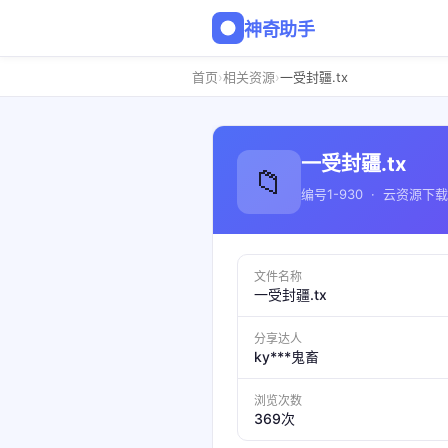
神奇助手
›
›
首页
相关资源
一受封疆.tx
一受封疆.tx
📁
编号1-930 · 云资源下载
文件名称
一受封疆.tx
分享达人
ky***鬼畜
浏览次数
369次