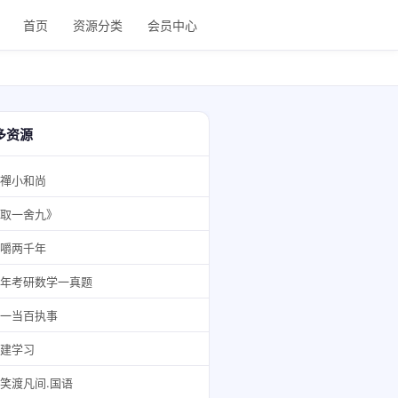
首页
资源分类
会员中心
多资源
禪小和尚
取一舍九》
嚼两千年
年考研数学一真题
一当百执事
建学习
笑渡凡间.国语