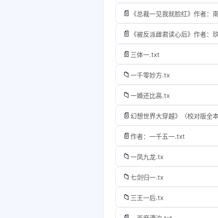
📄
《总裁一见我就脸红》作者：南陵
📄
《被反派雌君读心后》作者：玖一
📄
三体一.txt
📁
一千零妙方.tx
📁
一婚还比高.tx
📄
幻想世界大穿越》（校对版全本）
📄
作者：一千五一.txt
📁
一凤九龙.tx
📁
七剑归一.tx
📁
三王一后.tx
📄
一百度漂泊.txt