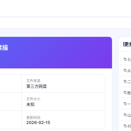
更
素描
📁
七
📁
从
文件来源
📁
二
第三方网盘
📁
数
文件大小
📁
一
未知
📁
山
更新时间
2026-02-15
📁
4