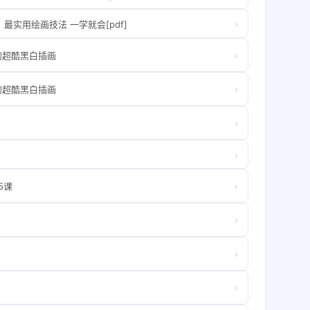
›
最实用绘画技法 一学就会[pdf]
›
的超酷黑白插画
›
的超酷黑白插画
›
›
›
5课
›
›
›