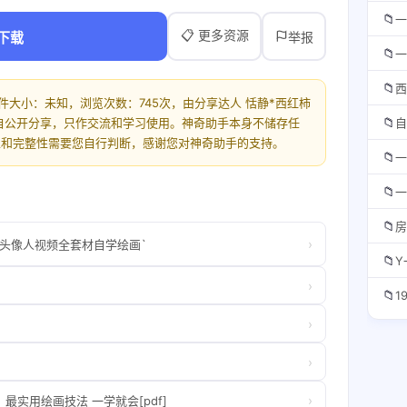
📁
一
📋 更多资源
下载
举报
📁
一
📁
西
件大小：未知，浏览次数：745次，由分享达人 恬静*西红柿
📁
自公开分享，只作交流和学习使用。神奇助手本身不储存任
自
性和完整性需要您自行判断，感谢您对神奇助手的支持。
📁
一
📁
一
📁
房
›
头像人视频全套材自学绘画`
📁
Y
›
📁
1
›
›
›
最实用绘画技法 一学就会[pdf]