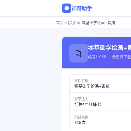
神奇助手
›
›
首页
相关资源
零基础学绘画+素描
零基础学绘画+
📁
编号1-955 · 云资源下载
文件名称
零基础学绘画+素描
分享达人
恬静*西红柿七
浏览次数
745次