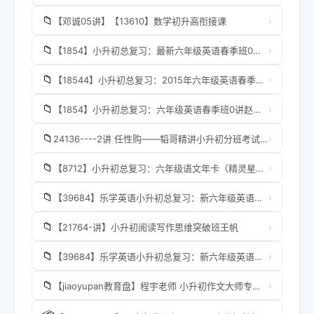
📁
›
【邓诚05讲】【13610】数学初升高衔接课
📁
›
【1854】小升初总复习：最新六年级英语春季班0讲赵紫涵-
📁
›
【18544】小升初总复习：2015年六年级英语春季班【10讲赵紫涵】
📁
›
【1854】小升初总复习：六年级英语春季班0讲赵紫涵
📁
›
24136----2讲 任性购——韬哥精讲小升初分班考试【朱韬】(1)
📁
›
【8712】小升初总复习：六年级语文年卡（精灵星球探秘 畅享语文成长计划21-24级）【40讲-王雨吉】
📁
›
【39684】乐学英语小升初总复习：新六年级英语年卡【50讲赵紫涵】
📁
›
【21764-讲】小升初阅读写作思维突破班王帆
📁
›
【39684】乐学英语小升初总复习：新六年级英语年卡【50讲赵紫涵】
📁
›
【jiaoyupan教育盘】程宇老师 小升初作文大师专题班 20讲