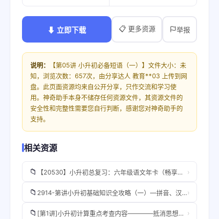
📋 更多资源
⬇ 立即下载
举报
说明：
【第05讲 小升初必备短语（一）】文件大小：未
知，浏览次数：657次，由分享达人 教育**03 上传到网
盘。此页面资源均来自公开分享，只作交流和学习使
用。神奇助手本身不储存任何资源文件，其资源文件的
安全性和完整性需要您自行判断，感谢您对神奇助手的
支持。
相关资源
📁
›
【20530】小升初总复习：六年级语文年卡（畅享语文成长计划21-24级）【49讲达吾力江】
📁
›
2914-第讲小升初基础知识全攻略（一）—拼音、汉字
📁
›
[第1讲]小升初计算重点考查内容————抵消思想——裂项