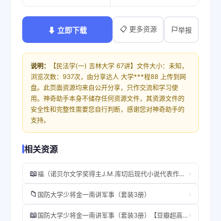
📋 更多资源
⬇ 立即下载
举报
说明：
【民法学(一) 吉林大学 67讲】文件大小：未知，
浏览次数：937次，由分享达人 大学***程88 上传到网
盘。此页面资源均来自公开分享，只作交流和学习使
用。神奇助手本身不储存任何资源文件，其资源文件的
安全性和完整性需要您自行判断，感谢您对神奇助手的
支持。
相关资源
📖
›
福（诺贝尔文学奖得主J.M.库切后现代小说代表作，讲述一个你不知道的《鲁滨孙飘流记》；清华大学外语系教授王敬慧译本） (库切文集).B083S567CD.azw3
📁
›
国防大学少将金一南讲军事（套装3册）
📖
›
国防大学少将金一南讲军事（套装3册）【豆瓣超高分优质书籍】