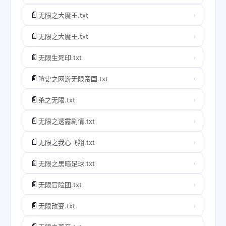
📄
›
无限之大魔王.txt
📄
›
无限之大魔王.txt
📄
›
无限生死印.txt
📄
›
喧史之网游无限帝国.txt
📄
›
杀之无限.txt
📄
›
无限之透露剧情.txt
📄
›
无限之我心飞翔.txt
📄
›
无限之黑暗足球.txt
📄
›
无限冒险团.txt
📄
›
无限改变.txt