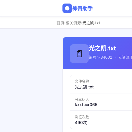
神奇助手
›
›
首页
相关资源
光之凯.txt
光之凯.txt
📄
编号n-34002 · 云资源
文件名称
光之凯.txt
分享达人
kxxtucr065
浏览次数
490次