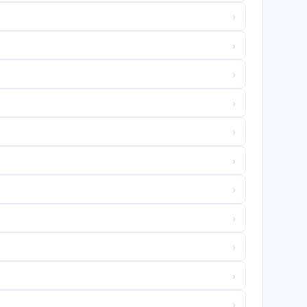
›
›
›
›
›
›
›
›
›
›
›