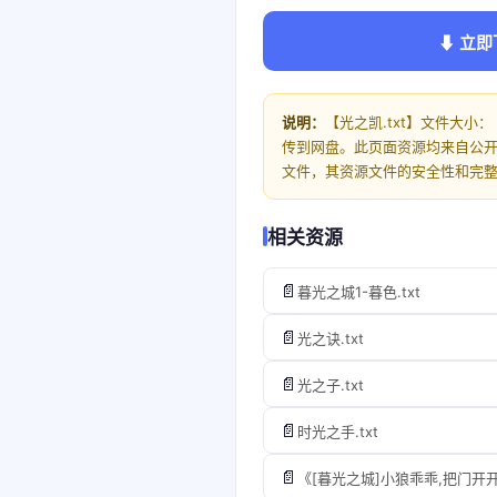
⬇ 立即
说明：
【光之凯.txt】文件大小： 3
传到网盘。此页面资源均来自公
文件，其资源文件的安全性和完
相关资源
📄
暮光之城1-暮色.txt
📄
光之诀.txt
📄
光之子.txt
📄
时光之手.txt
📄
《[暮光之城]小狼乖乖,把门开开