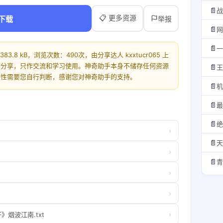
📄
战
📋 更多资源
下载
举报
📄
网
📄
一
83.8 kB，浏览次数：490次，由分享达人 kxxtucr065 上
开分享，只作交流和学习使用。神奇助手本身不储存任何资源
📄
王
整性需要您自行判断，感谢您对神奇助手的支持。
📄
机
📄
最
📄
绝
›
📄
天
›
📄
青
›
›
›
》烟波江南.txt