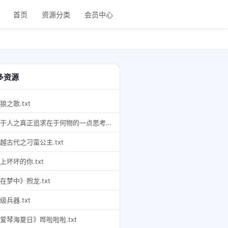
首页
资源分类
会员中心
多资源
狼之歌.txt
关于人之真正追求在于何物的一点思考,.txt
越古代之刁蛮公主.txt
上坏坏的你.txt
在梦中》煦龙.txt
级兵器.txt
爱琴海夏日》哗啦啦啦.txt