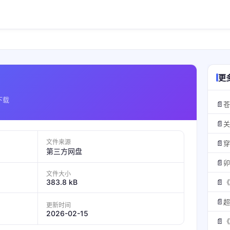
更
下载
📄
苍
📄
文件来源
📄
穿
第三方网盘
📄
卯
文件大小
383.8 kB
📄
《
📄
超
更新时间
2026-02-15
📄
《