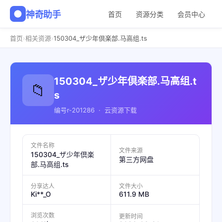
神奇助手
首页
资源分类
会员中心
›
›
首页
相关资源
150304_ザ少年倶楽部.马高组.ts
150304_ザ少年倶楽部.马高组.t
📁
s
编号r-201286 · 云资源下载
文件名称
文件来源
150304_ザ少年倶楽
第三方网盘
部.马高组.ts
分享达人
文件大小
Ki**_O
611.9 MB
浏览次数
更新时间