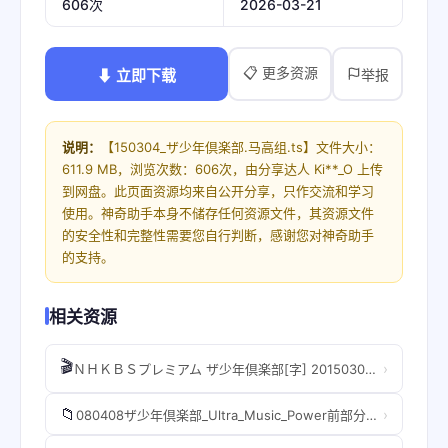
2026-03-21
606次
📋 更多资源
⬇ 立即下载
举报
说明：
【150304_ザ少年倶楽部.马高组.ts】文件大小：
611.9 MB，浏览次数：606次，由分享达人 Ki**_O 上传
到网盘。此页面资源均来自公开分享，只作交流和学习
使用。神奇助手本身不储存任何资源文件，其资源文件
的安全性和完整性需要您自行判断，感谢您对神奇助手
的支持。
相关资源
🎬
›
ＮＨＫＢＳプレミアム ザ少年倶楽部[字] 20150304_2000.mp4
📁
›
080408ザ少年倶楽部_Ultra_Music_Power前部分慢版.avi