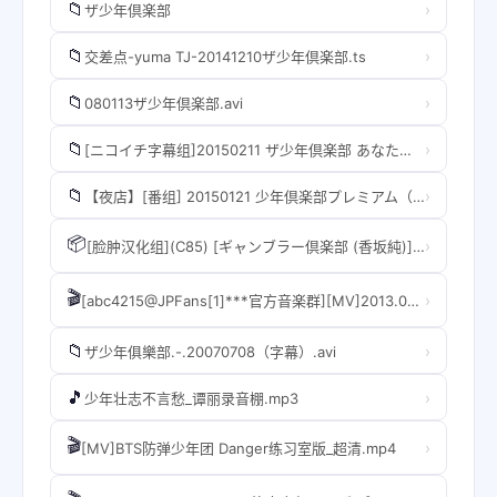
📁
›
ザ少年倶楽部
📁
›
交差点-yuma TJ-20141210ザ少年倶楽部.ts
📁
›
080113ザ少年倶楽部.avi
📁
›
[ニコイチ字幕组]20150211 ザ少年倶楽部 あなたにお手紙書きましょう 神宮寺勇太ｘ岩橋玄樹.mkv
📁
›
【夜店】[番组] 20150121 少年倶楽部プレミアム（字幕）.avi
📦
›
[脸肿汉化组](C85) [ギャンブラー倶楽部 (香坂純)] PMGALS XY (ポケットモンスター).zip
🎬
›
[abc4215@JPFans[1]***官方音楽群][MV]2013.03.20_HKT48 - 今がイチバン『うまくち姫』.vob
📁
›
ザ少年俱樂部.-.20070708（字幕）.avi
🎵
›
少年壮志不言愁_谭丽录音棚.mp3
🎬
›
[MV]BTS防弹少年团 Danger练习室版_超清.mp4