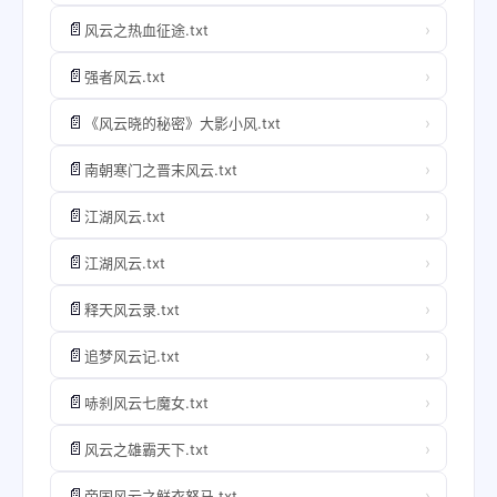
📄
›
风云之热血征途.txt
📄
›
强者风云.txt
📄
›
《风云晓的秘密》大影小风.txt
📄
›
南朝寒门之晋末风云.txt
📄
›
江湖风云.txt
📄
›
江湖风云.txt
📄
›
释天风云录.txt
📄
›
追梦风云记.txt
📄
›
哧刹风云七魔女.txt
📄
›
风云之雄霸天下.txt
📄
›
帝国风云之鲜衣怒马.txt