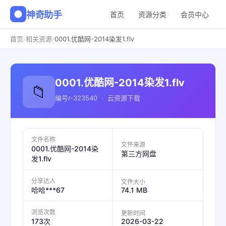
神奇助手
首页
资源分类
会员中心
›
›
首页
相关资源
0001.优酷网-2014染发1.flv
0001.优酷网-2014染发1.flv
📁
编号r-323540 · 云资源下载
文件名称
文件来源
0001.优酷网-2014染
第三方网盘
发1.flv
分享达人
文件大小
74.1 MB
哈哈***67
浏览次数
更新时间
2026-03-22
173次