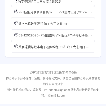
📁
›
数字电路哈工大王立欣主讲52讲
📦
›
PPT技能分享系列合集02——PPT整体设计[Office办公助手-***officezhushou***].pptx
📦
›
数字电路教学视频 哈工大王立欣.rar
📦
›
03-12029095-时间都去哪了怀旧ppt电子书相册模版图.zip
📦
›
数字逻辑与数字电子视频教程 51讲 哈工大 打包下载 Q896730850提供.rar
关于我们
联系我们
隐私政策
使用条款
神奇助手本身不储存、复制、传播任何文件。请合法使用神奇助手,所有资源
均来自公开分享
如有侵犯您的权益，请联系：lm158com@qq.com 感谢您对神奇助手的支
持。 ©lm158.com