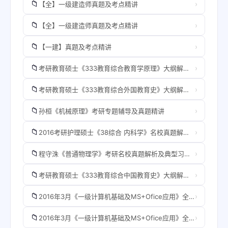
📁
›
【全】一级建造师真题及考点精讲
📁
›
【全】一级建造师真题及考点精讲
📁
›
【一建】真题及考点精讲
📁
›
考研教育硕士《333教育综合教育学原理》大纲解读及考点精讲【向华 30课时】第09讲 第四章 教育与社会的发展（一）.flv
📁
›
考研教育硕士《333教育综合外国教育史》大纲解读及考点精讲【李艳芳 31课时】第10讲 第四章 文艺复兴时期的教育（一）.flv
📁
›
孙桓《机械原理》考研专题辅导及真题精讲
📁
›
2016考研护理硕士《38综合 内科学》名校真题解析及典型精讲练
📁
›
程守洙《普通物理学》考研名校真题解析及典型习精讲练
📁
›
考研教育硕士《333教育综合中国教育史》大纲解读及考点精讲【杨爱花 28课时】第01讲 大纲解读.flv
📁
›
2016年3月《一级计算机基础及MS+Ofice应用》全国等考试专教材【纲分析＋点精讲真题演练强化习】.zp
📁
›
2016年3月《一级计算机基础及MS+Ofice应用》全国等考试专教材【纲分析＋点精讲真题演练强化习】.zp