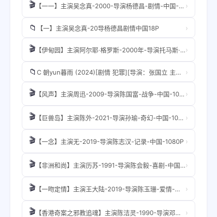
🎬
›
【一一】主演吴念真-2000-导演杨德昌-剧情-中国-1080P
📁
›
【一】主演吴念真-20导杨德昌剧情中国18P
🎬
›
【伊甸园】主演阿尔耶·格罗斯-2000年-导演托马斯·伯祖查-剧情-美国-1080P
📁
›
C 朝yun暮雨 (2024)[剧情 犯罪][导演：张国立 主演：范伟 周冬雨 宋佳]
🎬
›
【风声】主演周迅-2009-导演陈国富-战争-中国-1080P
🎬
›
【巨兽岛】主演陈外-2021-导演孙瑜-奇幻-中国-1080P
🎬
›
【一念】主演无-2019-导演陈志汉-记录-中国-1080P
🎬
›
【非洲和尚】主演历苏-1991-导演陈会毅-喜剧-中国-1080P
🎬
›
【一吻定情】主演王大陆-2019-导演陈玉珊-爱情-中国- 4K
🎬
›
【香港奇案之邪教追魂】主演陈洁灵-1990-导演邓衍成-犯罪-中国-1080P