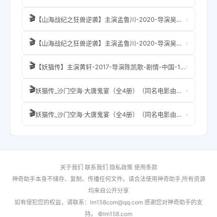
🎬
›
【山海战纪之狂兽逆袭】主演孟鲁川-2020-导演吴桐-奇幻-中国-1080P
🎬
›
【山海战纪之狂兽逆袭】主演孟鲁川-2020-导演吴桐-奇幻-中国-1080P
🎬
›
【妖猫传】主演黄轩-2017-导演陈凯歌-剧情-中国-1080P
🎬
›
妖猫传_沙门空海·大唐鬼宴（全4册）（同名电影由陈凯歌导演，黄轩、张雨绮等中日明星联合主演。12月22日奇幻上映！） - 梦枕貘.opf
🎬
›
妖猫传_沙门空海·大唐鬼宴（全4册）（同名电影由陈凯歌导演，黄轩、张雨绮等中日明星联合主演。12月22日奇幻上映！） - 梦枕貘.mobi
关于我们
联系我们
隐私政策
使用条款
神奇助手本身不储存、复制、传播任何文件。请合法使用神奇助手,所有资源
均来自公开分享
如有侵犯您的权益，请联系：lm158com@qq.com 感谢您对神奇助手的支
持。 ©lm158.com