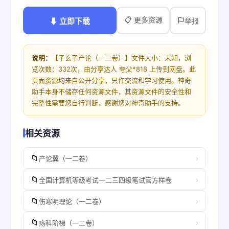
📋 更多资源
⬇ 立即下载
举报
说明：
【子玄子产论（一二卷）】文件大小：未知，浏
览次数：332次，由分享达人 夸父*818 上传到网盘。此
页面资源均来自公开分享，只作交流和学习使用。神奇
助手本身不储存任何资源文件，其资源文件的安全性和
完整性需要您自行判断，感谢您对神奇助手的支持。
相关资源
📁
›
产论翼（一二卷）
📁
›
全国计算机等级考试一二三四级笔试官方样卷
📁
›
伤寒明理论（一二卷）
📁
›
疡科阶梯（一二卷）