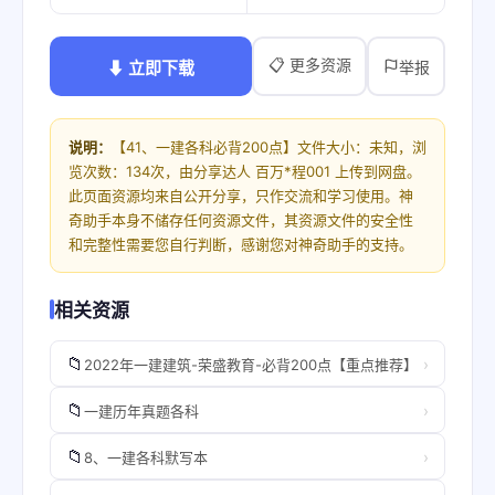
📋 更多资源
⬇ 立即下载
举报
说明：
【41、一建各科必背200点】文件大小：未知，浏
览次数：134次，由分享达人 百万*程001 上传到网盘。
此页面资源均来自公开分享，只作交流和学习使用。神
奇助手本身不储存任何资源文件，其资源文件的安全性
和完整性需要您自行判断，感谢您对神奇助手的支持。
相关资源
📁
›
2022年一建建筑-荣盛教育-必背200点【重点推荐】
📁
›
一建历年真题各科
📁
›
8、一建各科默写本