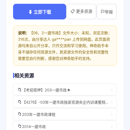
📋 更多资源
⬇ 立即下载
举报
说明：
【06、2一建市政】文件大小：未知，浏览次数：
316次，由分享达人 ga****pan 上传到网盘。此页面资
源均来自公开分享，只作交流和学习使用。神奇助手本
身不储存任何资源文件，其资源文件的安全性和完整性
需要您自行判断，感谢您对神奇助手的支持。
相关资源
📁
›
【考前密押】203一建市政★
📁
›
【4276】-03年一建市政独家资源央企内训课董翔（新教材）重点推荐
📁
›
203年一建市政课程
📁
›
2014一建市政