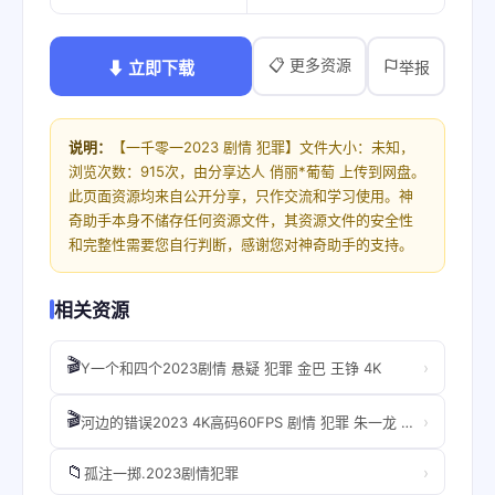
📋 更多资源
⬇ 立即下载
举报
说明：
【一千零一2023 剧情 犯罪】文件大小：未知，
浏览次数：915次，由分享达人 俏丽*葡萄 上传到网盘。
此页面资源均来自公开分享，只作交流和学习使用。神
奇助手本身不储存任何资源文件，其资源文件的安全性
和完整性需要您自行判断，感谢您对神奇助手的支持。
相关资源
🎬
›
Y一个和四个2023剧情 悬疑 犯罪 金巴 王铮 4K
🎬
›
河边的错误2023 4K高码60FPS 剧情 犯罪 朱一龙 曾美慧孜 侯天来
📁
›
孤注一掷.2023剧情犯罪