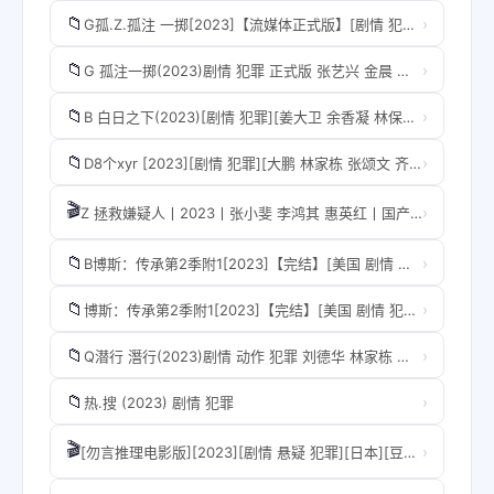
📁
›
G孤.Z.孤注 一掷[2023]【流媒体正式版】[剧情 犯罪] [张艺兴 金晨 王大陆]
📁
›
G 孤注一掷(2023)剧情 犯罪 正式版 张艺兴 金晨 咏梅 王传君 王大陆
📁
›
B 白日之下(2023)[剧情 犯罪][姜大卫 余香凝 林保怡 梁仲恒][豆瓣7.9]
📁
›
D8个xyr [2023][剧情 犯罪][大鹏 林家栋 张颂文 齐溪 孙阳]
🎬
›
Z 拯救嫌疑人丨2023丨张小斐 李鸿其 惠英红丨国产 剧情 悬疑 犯罪 电影
📁
›
B博斯：传承第2季附1[2023]【完结】[美国 剧情 犯罪]
📁
›
博斯：传承第2季附1[2023]【完结】[美国 剧情 犯罪]
📁
›
Q潜行 潛行(2023)剧情 动作 犯罪 刘德华 林家栋 彭于晏
📁
›
热.搜 (2023) 剧情 犯罪
🎬
›
[勿言推理电影版][2023][剧情 悬疑 犯罪][日本][豆瓣：6.7][菅田将晖、松下洸平][电影穿山甲]