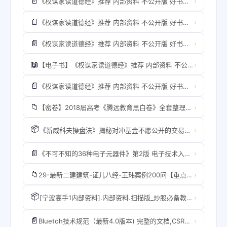
📄
›
《权谋家读道德经》推荐 内部资料 不公开版 好书值得一读[pdf]
📄
›
《权谋家读道德经》推荐 内部资料 不公开版 好书值得一读[pdf](1)
📄
›
《权谋家读道德经》推荐 内部资料 不公开版 好书值得一读[pdf]
📖
›
【电子书】《权谋家读道德经》推荐 内部资料 不公开版 好书值得一读[pdf]
📄
›
《权谋家读道德经》推荐 内部资料 不公开版 好书值得一读[pdf]
📁
›
【密卷】2018届高考《腾远教育黑白卷》全套整理版--内部资料请勿外传
📦
›
《新威科夫操盘法》揭秘对冲基金不愿公开的交易策略（珍藏版） PDF文档.rar
📄
›
《不可不知的36种电子元器件》第2版 电子技术入门常备资料[pdf]
📁
›
29-最新二建建筑-证儿八经-王玮案例200问【重点推荐】(VIP课程内部付费精华资料价值1980)
📦
›
[宁波高手1内部资料].内部资料.扫描版_炒股必备教程.rar
📄
›
Bluetoh技术规范（最新4.0版本) 完整的文档,CSR公司内部资料绝对好ra