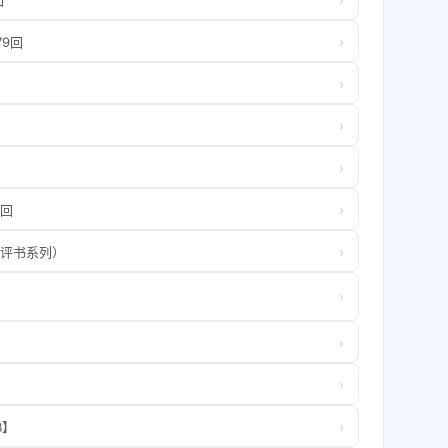
›
9回
›
›
›
›
2回
›
化评书系列）
›
›
›
›
B】