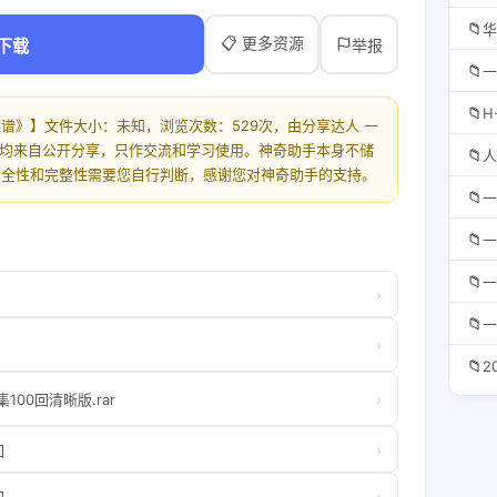
📁
华
📋 更多资源
下载
举报
📁
一
📁
H
谱》】文件大小：未知，浏览次数：529次，由分享达人 一
源均来自公开分享，只作交流和学习使用。神奇助手本身不储
📁
人
安全性和完整性需要您自行判断，感谢您对神奇助手的支持。
📁
一
📁
一
📁
一
›
📁
一
›
📁
2
›
00回清晰版.rar
›
回
›
回