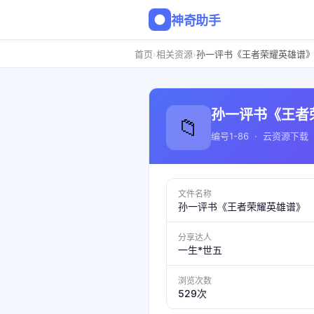
神奇助手
›
›
首页
相关资源
孙一评书《王者荣耀英雄谱
孙一评书《王者
📁
编号1-86 · 云资源下载
文件名称
孙一评书《王者荣耀英雄谱》
分享达人
一生*世五
浏览次数
529次