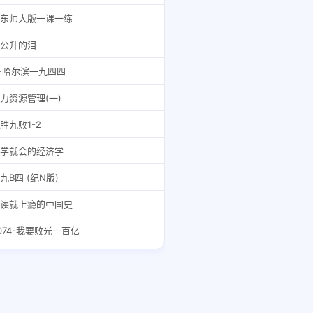
东师大版一课一练
公升的泪
-哈尔滨一九四四
力资源管理(一)
胜九败1-2
学就会的经济学
九B四 (纪N版)
读就上瘾的中国史
074-我要败光一百亿