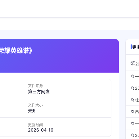
》
更
荣耀英雄谱》
📦
2
📁
一
文件来源
📁
2
第三方网盘
📁
壮
文件大小
未知
📁
串
📁
一
更新时间
2026-04-16
📁
2