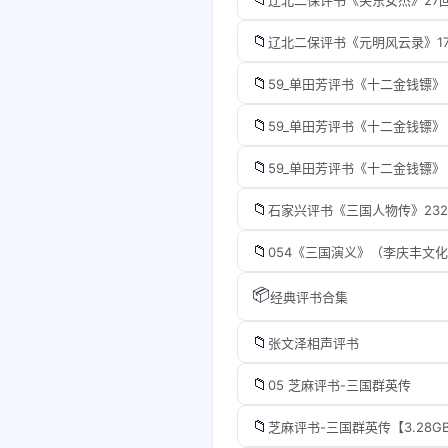
📁
辽北二保评书《元明风云录》17
📁
59_单田芳评书《十二金钱镖》
📁
59_单田芳评书《十二金钱镖》
📁
59_单田芳评书《十二金钱镖》
📁
石家兴评书《三国人物传》23
📁
054《三国演义》（李庆丰文
📦
经典评书合集
📁
张文泽相声评书
📁
05 芝麻评书-三国群英传
📁
芝麻评书-三国群英传【3.28G