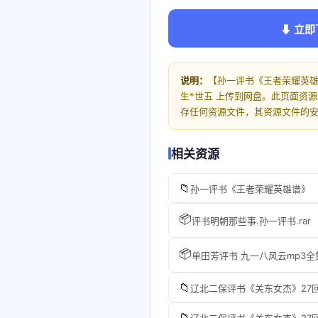
⬇ 立即
说明：
【孙一评书《王者荣耀英雄
生*世五 上传到网盘。此页面资
存任何资源文件，其资源文件的
相关资源
📁
孙一评书《王者荣耀英雄谱》
📦
评书明朝那些事.孙一评书.rar
📦
单田芳评书 九一八风云mp3全集1
📁
辽北二保评书《关东女杰》27
📁
辽北二保评书《关东女杰》27