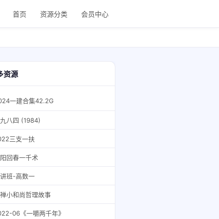
首页
资源分类
会员中心
多资源
024一建合集42.2G
九八四 (1984)
022三支一扶
阳回春一千术
讲班-高数一
禅小和尚哲理故事
022-06《一嚼两千年》