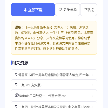
📋 更多资源
⬇ 立即下载
举报
说明：
【一九B四 (纪N版)】文件大小：未知，浏览次
数：979次，由分享达人 一生*世五 上传到网盘。此页面
资源均来自公开分享，只作交流和学习使用。神奇助手
本身不储存任何资源文件，其资源文件的安全性和完整
性需要您自行判断，感谢您对神奇助手的支持。
相关资源
📁
›
傅雷家书(四十周年纪念精装)(傅雷家人编定,四十年出版历程,完整内容精选本,独家收录傅聪家信,东方家庭教育典范,一个优秀孩子背后的大智与大爱！).B09NCTHZW5.azw3
📁
›
一九B四 (纪N版)
📦
›
Nebula三国战纪一二代整合版.rar
📁
›
一九四二[杜比视界版本][国语配音+中文字幕].Back.To.1942.2012.2160p.WEB-DL.H265.DoVi.AAC-SONYHD