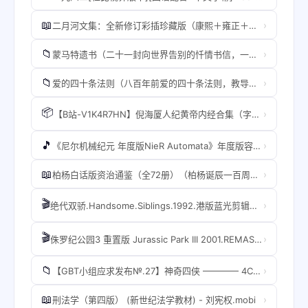
📖
›
二月河文集：全新修订彩插珍藏版（康熙＋雍正＋乾隆套装全十三册）【中国当代历史小说里程碑之作二十世纪中文小说一百强。】.B0969NCRVY.azw3
📁
›
蒙马特遗书（二十一封向世界告别的忏情书信，一位青年艺术家对爱与生命的终极探索精装纪念典藏版 理想国出品）.B09BNCJ1DL.azw3
📁
›
爱的四十条法则（八百年前爱的四十条法则，教导我们如何好好去爱，打破土耳其有史以来畅销纪录）.B07VSZNDD7.azw3
📦
›
【B站-V1K4R7HN】倪海厦人纪黄帝内经合集（字幕版）教材笔记同步提音降噪，时修复画不问题此包括约80个视频会逐更新完毕
🎵
›
《尼尔机械纪元 年度版NieR Automata》年度版容量41GB集成v6.5完整简体中文汉化支持键盘.鼠标.手柄赠官方原声31首GM赠官方原画集赠通关存档赠多项修改器赠白裙MOD
📖
›
柏杨白话版资治通鉴（全72册）（柏杨诞辰一百周年纪念，电子书首次发售，用现代人视角看透历史成败因果。）.B087JNXSHZ.azw3
🎬
›
绝代双骄.Handsome.Siblings.1992.港版蓝光剪辑完整版.BD1080P.国粤闽四语.中字.mp4
🎬
›
侏罗纪公园3 重置版 Jurassic Park III 2001.REMASTERED.BD1080P.x264.DD5.1.中英双字幕.ENG&CHS.taobaobt.mp4
📁
›
【GBT小组应求发布№.27】神奇四侠 ———— 4CD完整版.torrent
📖
›
刑法学（第四版） (新世纪法学教材) - 刘宪权.mobi