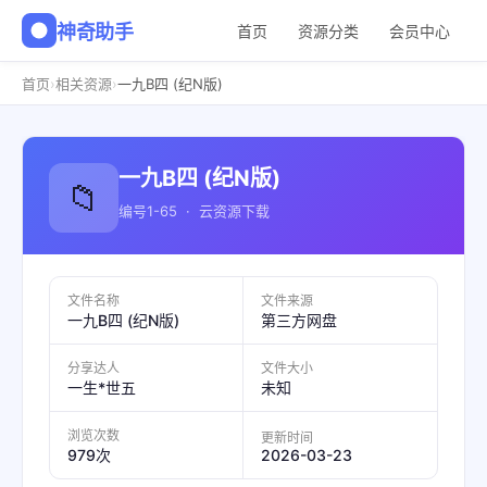
神奇助手
首页
资源分类
会员中心
›
›
首页
相关资源
一九B四 (纪N版)
一九B四 (纪N版)
📁
编号1-65 · 云资源下载
文件名称
文件来源
一九B四 (纪N版)
第三方网盘
分享达人
文件大小
一生*世五
未知
浏览次数
更新时间
2026-03-23
979次