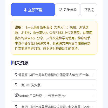
📋 更多资源
⬇ 立即下载
举报
说明：
【一九B四 (纪N版)】文件大小：未知，浏览次
数：215次，由分享达人 夸父*352 上传到网盘。此页面
资源均来自公开分享，只作交流和学习使用。神奇助手
本身不储存任何资源文件，其资源文件的安全性和完整
性需要您自行判断，感谢您对神奇助手的支持。
相关资源
📁
›
傅雷家书(四十周年纪念精装)(傅雷家人编定,四十年出版历程,完整内容精选本,独家收录傅聪家信,东方家庭教育典范,一个优秀孩子背后的大智与大爱！).B09NCTHZW5.azw3
📁
›
一九B四 (纪N版)
📦
›
Nebula三国战纪一二代整合版.rar
📁
›
一九四二[杜比视界版本][国语配音+中文字幕].Back.To.1942.2012.2160p.WEB-DL.H265.DoVi.AAC-SONYHD