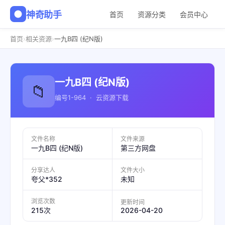
神奇助手
首页
资源分类
会员中心
›
›
首页
相关资源
一九B四 (纪N版)
一九B四 (纪N版)
📁
编号1-964 · 云资源下载
文件名称
文件来源
一九B四 (纪N版)
第三方网盘
分享达人
文件大小
夸父*352
未知
浏览次数
更新时间
2026-04-20
215次