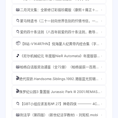
📖
›
二月河文集：全新修订彩插珍藏版（康熙＋雍正＋乾隆套装全十三册）【中国当代历史小说里程碑之作二十世纪中文小说一百强。】.B0969NCRVY.azw3
📁
›
蒙马特遗书（二十一封向世界告别的忏情书信，一位青年艺术家对爱与生命的终极探索精装纪念典藏版 理想国出品）.B09BNCJ1DL.azw3
📁
›
爱的四十条法则（八百年前爱的四十条法则，教导我们如何好好去爱，打破土耳其有史以来畅销纪录）.B07VSZNDD7.azw3
📦
›
【B站-V1K4R7HN】倪海厦人纪黄帝内经合集（字幕版）教材笔记同步提音降噪，时修复画不问题此包括约80个视频会逐更新完毕
🎵
›
《尼尔机械纪元 年度版NieR Automata》年度版容量41GB集成v6.5完整简体中文汉化支持键盘.鼠标.手柄赠官方原声31首GM赠官方原画集赠通关存档赠多项修改器赠白裙MOD
📖
›
柏杨白话版资治通鉴（全72册）（柏杨诞辰一百周年纪念，电子书首次发售，用现代人视角看透历史成败因果。）.B087JNXSHZ.azw3
🎬
›
绝代双骄.Handsome.Siblings.1992.港版蓝光剪辑完整版.BD1080P.国粤闽四语.中字.mp4
🎬
›
侏罗纪公园3 重置版 Jurassic Park III 2001.REMASTERED.BD1080P.x264.DD5.1.中英双字幕.ENG&CHS.taobaobt.mp4
📁
›
【GBT小组应求发布№.27】神奇四侠 ———— 4CD完整版.torrent
📖
›
刑法学（第四版） (新世纪法学教材) - 刘宪权.mobi