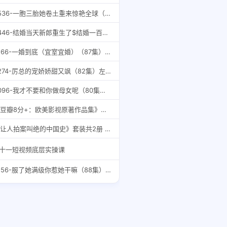
9536-一胞三胎她卷土重来惊艳全球（88集）张晓彤
6446-结婚当天新郎重生了$结婚一百零一次（101集）
6166-一婚到底（宜室宜婚）（87集）鲍芝悦
9274-厉总的宠娇娇甜又飒（82集）左一
9096-我才不要和你做母女呢（80集）四一
《豆瓣8分+：欧美影视原著作品集》共7册 本本都是经典 豆瓣高分 值得一读[pdf]
《让人拍案叫绝的中国史》套装共2册 好书推荐 一看就入迷的精彩历史[epub]
十一短视频底层实操课
9156-服了她满级你惹她干嘛（88集）朱一未