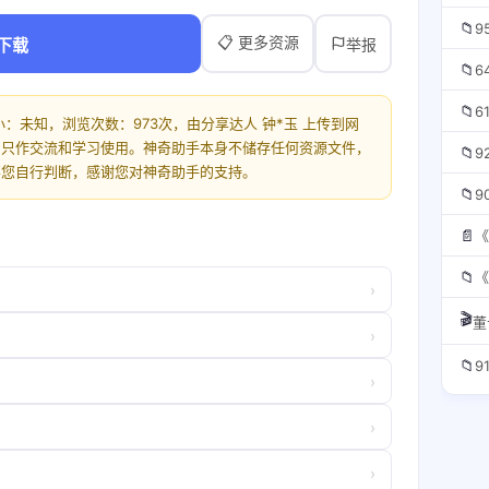
📁
📋 更多资源
下载
举报
📁
📁
小：未知，浏览次数：973次，由分享达人 钟*玉 上传到网
，只作交流和学习使用。神奇助手本身不储存任何资源文件，
📁
要您自行判断，感谢您对神奇助手的支持。
📁
📄
📁
›
🎬
董
›
📁
›
›
›