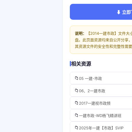
⬇ 立即
说明：
【2014一建市政】文件大
盘。此页面资源均来自公开分享
其资源文件的安全性和完整性需
相关资源
📁
05 一建-市政
📁
06、2一建市政
📁
2017一建视市政频
📁
一建市政-WD杨飞精讲班
📁
2025年一建【市政】SVIP