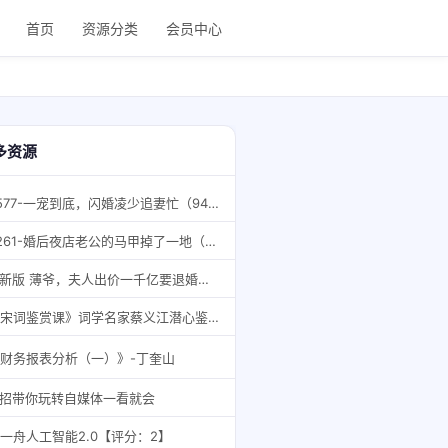
首页
资源分类
会员中心
多资源
6577-一宠到底，闪婚凌少追妻忙（94集）
9261-婚后夜店老公的马甲掉了一地（89集）
9.新版 薄爷，夫人出价一千亿要退婚（100集）
《宋词鉴赏课》词学名家蔡义江潜心鉴赏一百五十七首名作的鉴赏课[pdf]
财务报表分析（一）》-丁奎山
1招带你玩转自媒体一看就会
一舟人工智能2.0【评分：2】