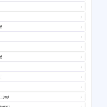
›
›
›
版
›
›
›
版
›
›
问
›
›
前三页纸
›
重点推荐】