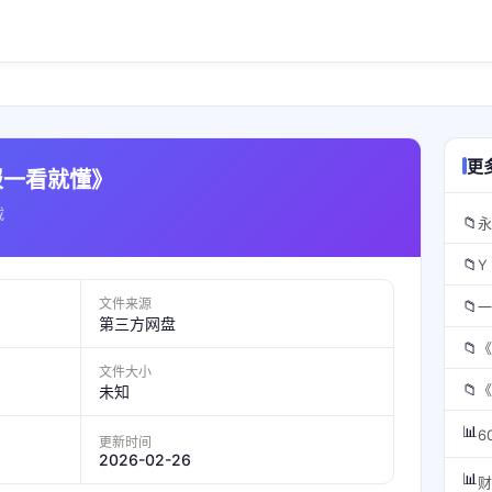
更
财报一看就懂》
载
📁
永
📁
Y
文件来源
📁
一
第三方网盘
📁
文件大小
📁
未知
📊
6
更新时间
2026-02-26
📊
财