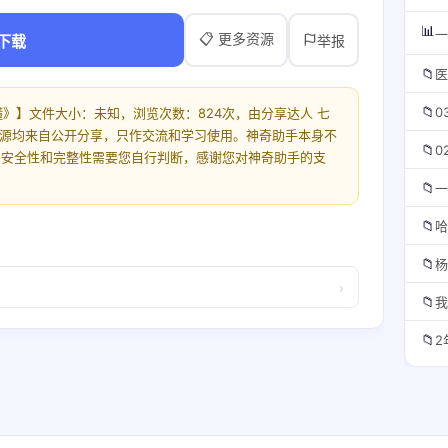
📊
一
📋 更多资源
下载
举报
📁
医
📁
0
就懂》】文件大小：未知，浏览次数：824次，由分享达人 七
面资源均来自公开分享，只作交流和学习使用。神奇助手本身不
📁
0
的安全性和完整性需要您自行判断，感谢您对神奇助手的支
📁
一
📁
哈
📁
杨
›
📁
我
📁
2