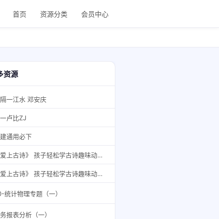
首页
资源分类
会员中心
多资源
隔一江水 邓安庆
 一卢比ZJ
建通用必下
《爱上古诗》 孩子轻松学古诗趣味动画 一看就懂（71集）
《爱上古诗》 孩子轻松学古诗趣味动画 一看就懂（71集）
0-统计物理专题（一）
务报表分析（一）