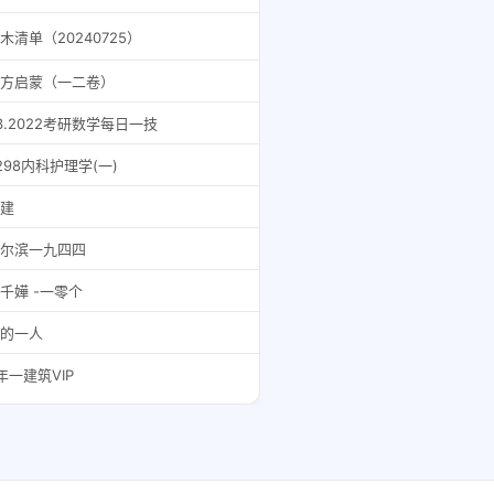
木清单（20240725）
方启蒙（一二卷）
3.2022考研数学每日一技
298内科护理学(一)
建
尔滨一九四四
千嬅 -一零个
的一人
年一建筑VIP