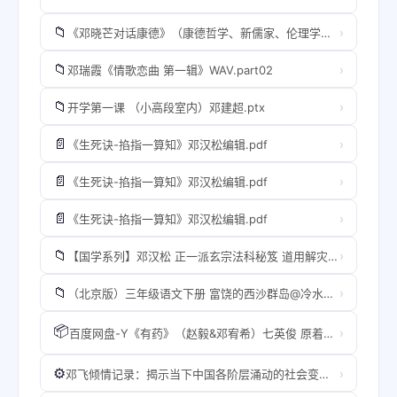
📁
›
《邓晓芒对话康德》（康德哲学、新儒家、伦理学、实践论，学者邓晓芒内心的一面镜子）.B09NKX9PQP.azw3
📁
›
邓瑞霞《情歌恋曲 第一辑》WAV.part02
📁
›
开学第一课 （小高段室内）邓建超.ptx
📄
›
《生死诀-掐指一算知》邓汉松编辑.pdf
📄
›
《生死诀-掐指一算知》邓汉松编辑.pdf
📄
›
《生死诀-掐指一算知》邓汉松编辑.pdf
📁
›
【国学系列】邓汉松 正一派玄宗法科秘笈 道用解灾文疏选编
📁
›
（北京版）三年级语文下册 富饶的西沙群岛@冷水滩区伊塘镇中学~湖南省永州市伍家组邓一村$13974605#.ra
📦
›
百度网盘-Y《有药》（赵毅&邓宥希）七英俊 原着，星悦文化出品韵声研所录制全一季bc8H3P6Mjd.zip
⚙️
›
邓飞倾情记录：揭示当下中国各阶层涌动的社会变革热情！翻开本书，见证用行动改变中国的每一个人。).exe