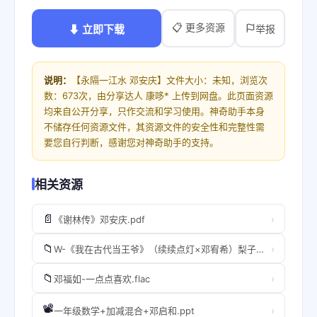
📋 更多资源
⬇ 立即下载
举报
说明：
【永隔一江水 邓安庆】文件大小：未知，浏览次
数：673次，由分享达人 康哆* 上传到网盘。此页面资源
均来自公开分享，只作交流和学习使用。神奇助手本身
不储存任何资源文件，其资源文件的安全性和完整性需
要您自行判断，感谢您对神奇助手的支持。
相关资源
📄
›
《谢林传》邓安庆.pdf
📁
›
W-《我在古代当王爷》（续续点灯×邓宥希）梨子甜甜原著，一声巨响工作室制作广播剧
📁
›
邓福如-一点点喜欢.flac
📽️
›
一年级数学+加减混合+邓启和.ppt