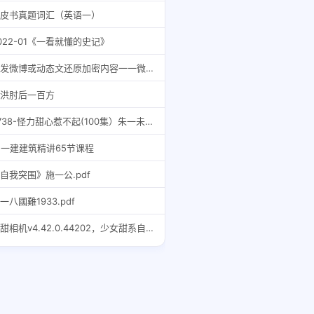
皮书真题词汇（英语一）
022-01《一看就懂的史记》
转发微博或动态文还原加密内容一一微博动态文转发器V2.1
洪肘后一百方
9738-怪力甜心惹不起(100集）朱一未 四一
1一建建筑精讲65节课程
自我突围》施一公.pdf
一八國難1933.pdf
一甜相机v4.42.0.44202，少女甜系自拍相机