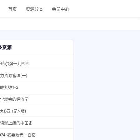
首页
资源分类
会员中心
多资源
-哈尔滨一九四四
力资源管理(一)
胜九败1-2
学就会的经济学
九B四 (纪N版)
读就上瘾的中国史
074-我要败光一百亿