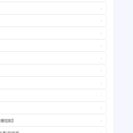
›
›
›
›
›
›
›
›
›
›
热播短剧】
›
-5季]剧场版