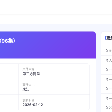
更
（96集）
📁
H
📁
人
文件来源
📁
一
第三方网盘
📁
一
文件大小
📁
一
未知
📁
一
更新时间
2026-02-12
📁
2