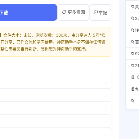
📁
黄
📋 更多资源
下载
举报
📁
2
📁
）】文件大小：未知，浏览次数：380次，由分享达人 5号*搜
📁
公开分享，只作交流和学习使用。神奇助手本身不储存任何资
葛
完整性需要您自行判断，感谢您对神奇助手的支持。
📁
📁
2
📄
《
›
📄
九
›
📁
›
›
›