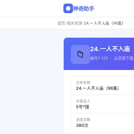
神奇助手
›
›
首页
相关资源
24.一人不入庙（96集）
24.一人不入庙
📁
编号1-120 · 云资源下载
文件名称
24.一人不入庙（96集）
分享达人
5号*搜
浏览次数
380次