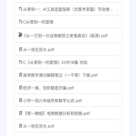
📁
›
从零到一：AI工具造富指南（文案专家篇）​学会使用主流AI工具，方法和心法的融合
📁
›
C从零到一的爱情
🎬
›
《从一万到一亿证券期货之老鬼真言》(高清).pdf
📄
›
从一到无穷大.pdf
📁
›
C《从零到一的爱情》20共18集 完结
📄
›
高考数学满分解题笔记（一千零）下册.pdf
📄
›
经济一差，到处都是诈骗.pdf
📄
›
小学一到六年级所有数学公式.pdf
📄
›
【零一教程】电商数据分析和挖掘.pdf
📄
›
从一到无穷大.pdf