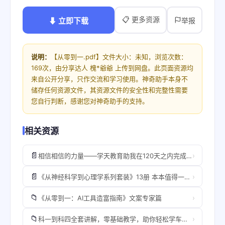
📋 更多资源
⬇ 立即下载
举报
说明：
【从零到一.pdf】文件大小：未知，浏览次数：
169次，由分享达人 槐*爺爺 上传到网盘。此页面资源均
来自公开分享，只作交流和学习使用。神奇助手本身不
储存任何资源文件，其资源文件的安全性和完整性需要
您自行判断，感谢您对神奇助手的支持。
相关资源
📄
›
相信相信的力量——学天教育助我在120天之内完成从零起点到一次性四门全部通过一级建造师考试V2.pdf
📄
›
《从神经科学到心理学系列套装》13册 本本值得一读[pdf]
📁
›
《从零到一：AI工具造富指南》文案专家篇
📁
›
科一到科四全套讲解，零基础教学，助你轻松学车考驾照