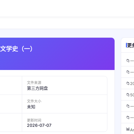
）
更
代文学史（一）
📁
一
📁
一
文件来源
📁
2
第三方网盘
📁
5
文件大小
📁
一
未知
📁
一
更新时间
2026-07-07
📊
A