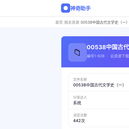
神奇助手
›
›
首页
相关资源
00538中国古代文学史（一
00538中国古
📁
编号1-628 · 云资源下载
文件名称
00538中国古代文学史（一）
分享达人
系统
浏览次数
442次