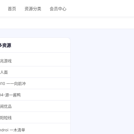
首页
资源分类
会员中心
多资源
兆游戏
人面
010 一一向前冲
04-源一酱鸭
阅优品
阳短线
ndroi 一木清单