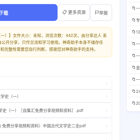
📁
一
📋 更多资源
下载
举报
📁
专
📁
1
（一）】文件大小：未知，浏览次数：442次，由分享达人 系
自公开分享，只作交流和学习使用。神奇助手本身不储存任
📁
一
性和完整性需要您自行判断，感谢您对神奇助手的支持。
📁
一
📁
金
📁
一
›
📁
2
›
文学史（一）
📁
2
›
学史（一）［自集汇免费分享视频和资料］.pdf
›
自.免费分享视频和资料）中国古代文学史二全pdf
›