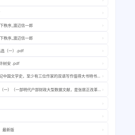
›
f
›
天下秩序_渡辺信一郎
›
天下秩序_渡辺信一郎
›
（一）.pdf
›
树安 .pdf
›
蒋彝·哑行者画记 【纵观二十世纪中国文学史，至少有三位作家的双语写作值得大书特书，一位是林语堂，二是蒋彝，三就是熊式一】.B07SS2QVRY.azw3
›
明代《万历会计录》整理与研究（一）（一部明代户部财政大型数据文献，是张居正改革攻坚阶段直接产物，也是迄今存留于世的中国古代唯一一部国家财政会计总册）.B06Y41MVQ4.azw3
›
›
›
）最新版