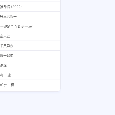
猎钟情 (2022)
升本高数一
2一即是全 全即是一.avi
壶天涯
千灵异夜
牌一课练
课练
4年一建
0广州一模