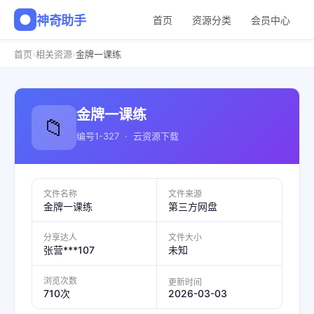
神奇助手
首页
资源分类
会员中心
›
›
首页
相关资源
金牌一课练
金牌一课练
📁
编号1-327 · 云资源下载
文件名称
文件来源
金牌一课练
第三方网盘
分享达人
文件大小
张营***107
未知
浏览次数
更新时间
2026-03-03
710次