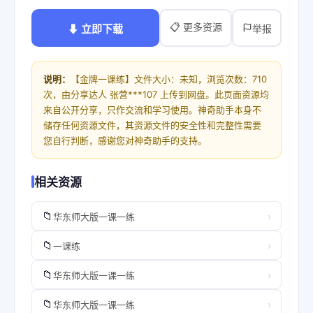
📋 更多资源
⬇ 立即下载
举报
说明：
【金牌一课练】文件大小：未知，浏览次数：710
次，由分享达人 张营***107 上传到网盘。此页面资源均
来自公开分享，只作交流和学习使用。神奇助手本身不
储存任何资源文件，其资源文件的安全性和完整性需要
您自行判断，感谢您对神奇助手的支持。
相关资源
📁
›
华东师大版一课一练
📁
›
一课练
📁
›
华东师大版一课一练
📁
›
华东师大版一课一练