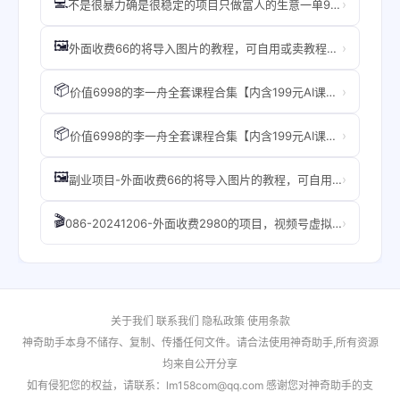
💻
›
不是很暴力确是很稳定的项目只做富人的生意一单99元到199元
🖼️
›
外面收费66的将导入图片的教程，可自用或卖教程，一单66元，轻松日入300+
📦
›
价值6998的李一舟全套课程合集【内含199元AI课程】【目前全网已下架】
📦
›
价值6998的李一舟全套课程合集【内含199元AI课程】【目前全网已下架】
🖼️
›
副业项目-外面收费66的将导入图片的教程，可自用或卖教程，一单66元，轻松日入30035
🎬
›
086-20241206-外面收费2980的项目，视频号虚拟资源掘金，一单69元单月收益过W【揭秘】
关于我们
联系我们
隐私政策
使用条款
神奇助手本身不储存、复制、传播任何文件。请合法使用神奇助手,所有资源
均来自公开分享
如有侵犯您的权益，请联系：lm158com@qq.com 感谢您对神奇助手的支