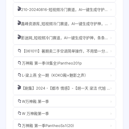
🎬
›
210-20240816-短视频冷门赛道，AI一键生成守护神，条条视频爆款，简单易上手，轻松获取睡后收入【揭秘】
🎬
›
鑫峰资源库_短视频冷门赛道，AI一键生成守护神，条条视频爆款，简单易上手，轻松获取睡后收入【揭秘】
🎬
›
影迷网_短视频冷门赛道，AI一键生成守护神，条条视频爆款，简单易上手，轻松获取睡后收入【揭秘】
📁
›
【061011】暑期卖二手空调简单操作，不用垫一分钱日入2000+，小白也能做
📁
›
万神殿 第一季(8集全)Pantheo201p
📁
›
L-梁上燕 全一期（KOKO殿×魅影之声）
🎬
›
【剧集】2024 -【都市 情感】-【胡一天 梁洁 代旭 刘畅 孙嘉灵 李殿尊】
📁
›
W万神殿.第一季
📁
›
W 万神殿第一季
📁
›
万神殿 第一季PantheoSs1(20)