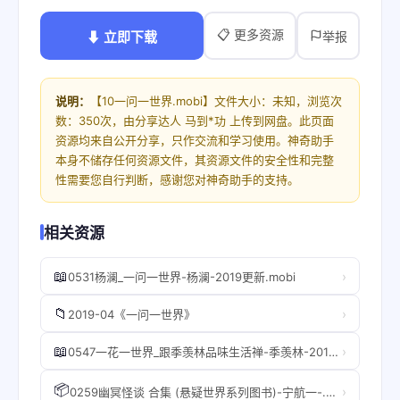
📋 更多资源
⬇ 立即下载
举报
说明：
【10一问一世界.mobi】文件大小：未知，浏览次
数：350次，由分享达人 马到*功 上传到网盘。此页面
资源均来自公开分享，只作交流和学习使用。神奇助手
本身不储存任何资源文件，其资源文件的安全性和完整
性需要您自行判断，感谢您对神奇助手的支持。
相关资源
📖
›
0531杨澜_一问一世界-杨澜-2019更新.mobi
📁
›
2019-04《一问一世界》
📖
›
0547一花一世界_跟季羡林品味生活禅-季羡林-2019更新.mobi
📦
›
0259幽冥怪谈 合集 (悬疑世界系列图书)-宁航一-.mobi