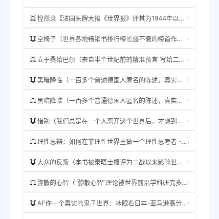
📖
›
惶然录【法国头牌大报《世界报》评其为1944年以来在法出版的全世界一百部最佳小说之一，韩少功翻译。】 - 费尔南多·佩索阿.mobi
📖
›
空椅子（世界各地畅销书排行榜长盛不衰的榜首作家杰夫里•迪弗又一经典之作，W.H.史密斯好书奖得奖作品！） - 【美】杰夫里·迪弗.mobi
📖
›
立于桑给巴尔（来自半个世纪前的精准预言 写给二十一世纪的疯狂之书 1969年第十七届雨果奖获奖作品 科幻世界出品） (世界科幻大师丛书) - 约翰·布鲁纳.mobi
📖
›
黑暗降临（一百多个普通德国人匿名的陈述，真实展现纳粹集中营外面的世界） - (德)艾瑞卡·曼.mobi
📖
›
黑暗降临（一百多个普通德国人匿名的陈述，真实展现纳粹集中营外面的世界） - (德)艾瑞卡·曼.mobi
📖
›
惜别（我们总是在一个人离开这个世界后，才想到应该爱他或更爱他！看完这本书，让人生的遗憾少一点，活得更好一些！止庵代表作，史航、马家辉感动推荐） - 止庵.mobi
📖
›
理性思辨：如何在非理性世界里做一个理性思考者 - 朱立安·巴吉尼.mobi
📖
›
大众的反叛（本书被泰晤士报评为二战以来影响世界的100本书之一，新增北京大学教授何怀宏导读、诺贝尔文学奖得主索尔·贝娄序言） - 奥尔特加·加塞特.mobi
📖
›
弥散的心智（“弥散心智”理论被世界前沿学科研究多次引用，首次授权中文版，一本安放你灵魂的书） - （意）里卡多•曼佐蒂.mobi
📖
›
AF你一个真实的鬼子世界：冰眼看日本-亚马逊高分书籍.mobi