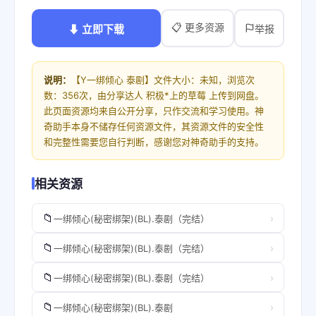
📋 更多资源
⬇ 立即下载
举报
说明：
【Y一绑倾心 泰剧】文件大小：未知，浏览次
数：356次，由分享达人 积极*上的草莓 上传到网盘。
此页面资源均来自公开分享，只作交流和学习使用。神
奇助手本身不储存任何资源文件，其资源文件的安全性
和完整性需要您自行判断，感谢您对神奇助手的支持。
相关资源
📁
›
一绑倾心(秘密绑架)(BL).泰剧（完结）
📁
›
一绑倾心(秘密绑架)(BL).泰剧（完结）
📁
›
一绑倾心(秘密绑架)(BL).泰剧（完结）
📁
›
一绑倾心(秘密绑架)(BL).泰剧