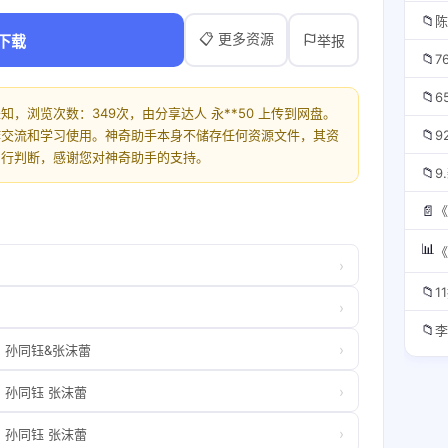
📁
📋 更多资源
下载
举报
📁
📁
，浏览次数：349次，由分享达人 永**50 上传到网盘。
📁
作交流和学习使用。神奇助手本身不储存任何资源文件，其资
自行判断，感谢您对神奇助手的支持。
📁
📄
📊
《
›
📁
1
›
📁
李
›
）孙同钰&张沫蕾
›
）孙同钰 张沫蕾
›
）孙同钰 张沫蕾