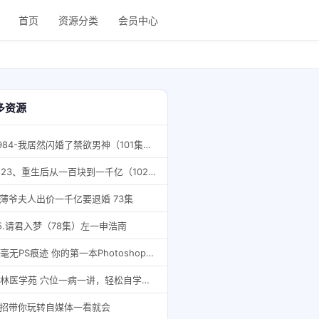
首页
资源分类
会员中心
多资源
6984-我居然闪婚了禁欲男神（101集）左一
1523、重生后从一百块到一千亿（102集）
.薄爷夫人出价一千亿要退婚 73集
5.请君入梦（78集）左一申浩南
《毫无PS痕迹 你的第一本Photoshop书》实用版 一学就会PS神技[pdf]
杏林医学苑 穴位一病一讲，轻松自学人体250个穴位 232集全
1招带你玩转自媒体一看就会