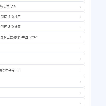
›
张沫蕾 短剧
›
）孙同钰 张沫蕾
›
）孙同钰 张沫蕾
›
导演王竞-剧情-中国-720P
›
›
›
电子书).rar
›
›
›