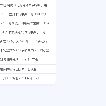
陈少珊·电商公司财务体系学习班，电商界既懂业务，又懂财务和经营管理的人不多，她是其中一人
7659-千金归来马甲掉一地（100集）琦琦&吴鑫
6577-一宠到底，闪婚凌少追妻忙（94集）
9261-婚后夜店老公的马甲掉了一地（89集）
9.新版 薄爷，夫人出价一千亿要退婚（100集）
《宋词鉴赏课》词学名家蔡义江潜心鉴赏一百五十七首名作的鉴赏课[pdf]
财务报表分析（一）》-丁奎山
1招带你玩转自媒体一看就会
一舟人工智能2.0【评分：2】