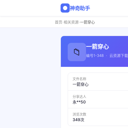
神奇助手
›
›
首页
相关资源
一箭穿心
一箭穿心
📁
编号1-348 · 云资源下载
文件名称
一箭穿心
分享达人
永**50
浏览次数
349次