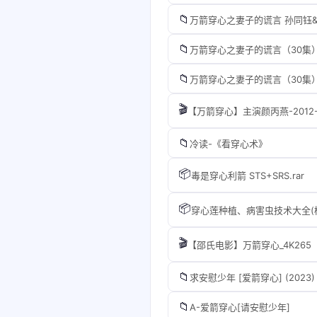
📁
万箭穿心之妻子的谎言 孙同钰&
📁
万箭穿心之妻子的谎言（30集
📁
万箭穿心之妻子的谎言（30集
🎬
【万箭穿心】主演颜丙燕-2012-
📁
冷读-《看穿心术》
📦
毒是穿心利箭 STS+SRS.rar
📦
穿心莲种植、病害虫技术大全(植保
🎬
【邵氏电影】万箭穿心_4K265
📁
求安慰少年 [爱箭穿心] (2023)
📁
A-爱箭穿心[请安慰少年]