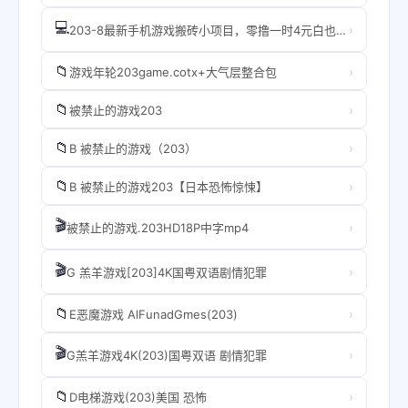
💻
›
203-8最新手机游戏搬砖小项目，零撸一时4元白也可以轻松上已提现9+
📁
›
游戏年轮203game.cotx+大气层整合包
📁
›
被禁止的游戏203
📁
›
B 被禁止的游戏（203）
📁
›
B 被禁止的游戏203【日本恐怖惊悚】
🎬
›
被禁止的游戏.203HD18P中字mp4
🎬
›
G 羔羊游戏[203]4K国粤双语剧情犯罪
📁
›
E恶魔游戏 AlFunadGmes(203)
🎬
›
G羔羊游戏4K(203)国粤双语 剧情犯罪
📁
›
D电梯游戏(203)美国 恐怖