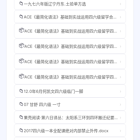
📁
›
一九七六年版辽宁丹东.土验单方选
📁
›
ACE《最简化语法》基础到实战运用四六级留学合一集
📦
›
ACE《最简化语法》基础到实战运用四六级留学四合一语法合集
📦
›
ACE《最简化语法》基础到实战运用四六级留学四合一语法合集
📦
›
ACE《最简化语法》基础到实战运用四六级留学四合一语法合集
📦
›
ACE《最简化语法》基础到实战运用四六级留学四合一语法合集
📁
›
12.0年6月何凯文四六级临门一脚
📁
›
07 甘舒 四六级 一寸
📁
›
果壳阅读·第六日译丛：太阳系三环到四环搬迁纪要（继《人类尸体的奇异生活》之后，玛丽·罗琦又一重口味力作，来一场令纯爷们都羞怯的太空旅行吧！）.B01D2XNPAS.azw3
📁
›
2017四六级一本全配课绝对内部禁止外传.docx