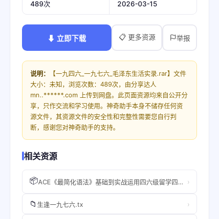
2026-03-15
489次
📋 更多资源
⬇ 立即下载
举报
说明：
【一九四六_一九七六_毛泽东生活实录.rar】文件
大小：未知，浏览次数：489次，由分享达人
mn..******.com 上传到网盘。此页面资源均来自公开分
享，只作交流和学习使用。神奇助手本身不储存任何资
源文件，其资源文件的安全性和完整性需要您自行判
断，感谢您对神奇助手的支持。
相关资源
📦
›
ACE《最简化语法》基础到实战运用四六级留学四合一语法合集
📁
›
生逢一九七六.tx