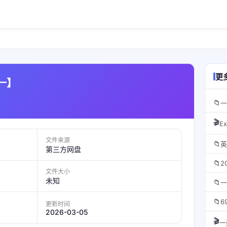
更
一】
📁
一
🎬
E
文件来源
📁
英
第三方网盘
📁
2
文件大小
未知
📁
一
📁
6
更新时间
2026-03-05
🎬
一