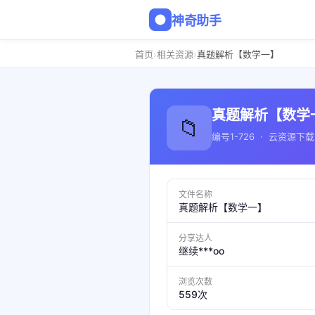
神奇助手
›
›
首页
相关资源
真题解析【数学一】
真题解析【数学
📁
编号1-726 · 云资源下载
文件名称
真题解析【数学一】
分享达人
继续***oo
浏览次数
559次