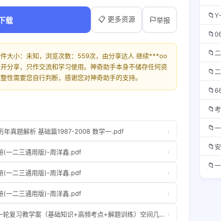
📁
Y
📋 更多资源
下载
举报
📁
0
📁
二
大小：未知，浏览次数：559次，由分享达人 继续***oo
公开分享，只作交流和学习使用。神奇助手本身不储存任何资
📁
二
完整性需要您自行判断，感谢您对神奇助手的支持。
📁
6
📁
考
📁
一
›
真题解析 基础篇1987-2008 数学一.pdf
📁
安
›
(一二三通用版)-周洋鑫.pdf
📁
一
›
(一二三通用版)-周洋鑫.pdf
›
(一二三通用版)-周洋鑫.pdf
›
《三维设计》2014届高考数学一轮复习教学案（基础知识+高频考点+解题训练）空间几何体的表面积和体积（含解析）.pdf