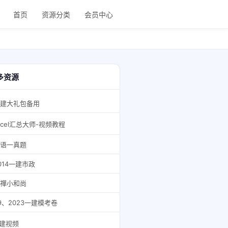
首页
资源分类
会员中心
多资源
建大礼包备用
xcel汇总大师-视频教程
语一真题
014一建市政
禪小和尚
9、2023一建模考卷
建视频