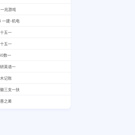
-一兆游戏
6 一建-机电
十五一
十五一
60数一
研英语一
木记账
徽三支一扶
善之差