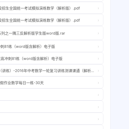
›
校招生全国统一考试模拟演练数学（解析版）.pdf
›
校招生全国统一考试模拟演练数学（解析版）.pdf
›
之一隅三反解析版学生版word版.rar
›
81练（word版含解析）电子版
›
高冲刺81练（word版含解析）电子版
›
专题01 实数的有关概念和计算（讲练）-2016年中考数学一轮复习讲练测课课通（解析版）.doc
›
暑假作业数学每日一练-30天
›
›
›