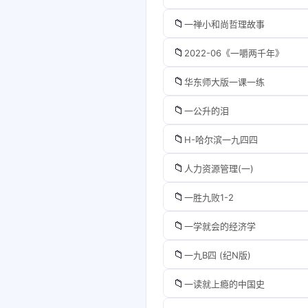
📁
一禅小和尚哲理故事
📁
2022-06《一嚼两千年》
📁
华东师大版一课一练
📁
一公升的泪
📁
H-哈尔滨一九四四
📁
人力资源管理(一)
📁
一胜九败1-2
📁
一学就会的经济学
📁
一九B四 (纪N版)
📁
一读就上瘾的中国史