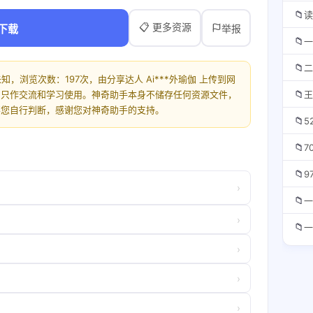
📁
读
📋 更多资源
下载
举报
📁
一
📁
二
知，浏览次数：197次，由分享达人 Ai***外瑜伽 上传到网
📁
，只作交流和学习使用。神奇助手本身不储存任何资源文件，
王
要您自行判断，感谢您对神奇助手的支持。
📁
5
📁
7
📁
9
›
📁
一
›
📁
一
›
›
›