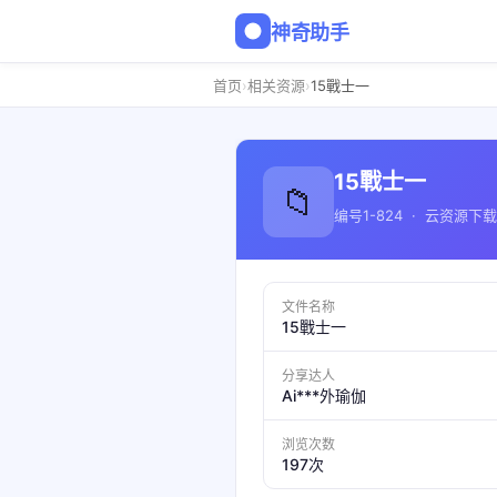
神奇助手
›
›
首页
相关资源
15戰士一
15戰士一
📁
编号1-824 · 云资源下载
文件名称
15戰士一
分享达人
Ai***外瑜伽
浏览次数
197次