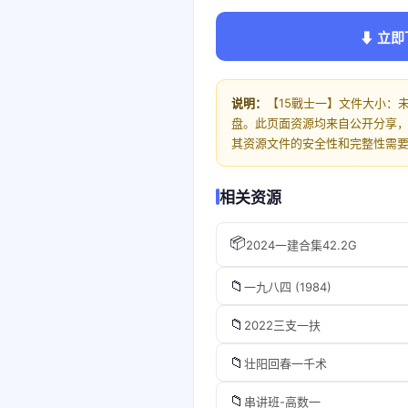
⬇ 立即
说明：
【15戰士一】文件大小：未
盘。此页面资源均来自公开分享
其资源文件的安全性和完整性需
相关资源
📦
2024一建合集42.2G
📁
一九八四 (1984)
📁
2022三支一扶
📁
壮阳回春一千术
📁
串讲班-高数一