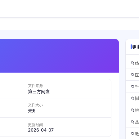
更
📁
疡
📁
医
文件来源
📁
千
第三方网盘
📁
脚
文件大小
📁
辨
未知
📁
丛
更新时间
2026-04-07
📁
救