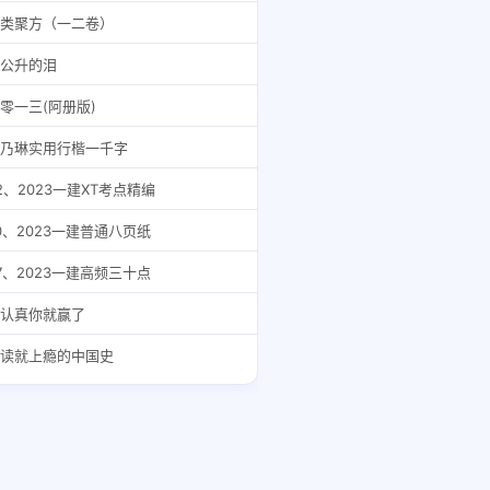
类聚方（一二卷）
公升的泪
零一三(阿册版)
乃琳实用行楷一千字
2、2023一建XT考点精编
0、2023一建普通八页纸
7、2023一建高频三十点
认真你就赢了
读就上瘾的中国史