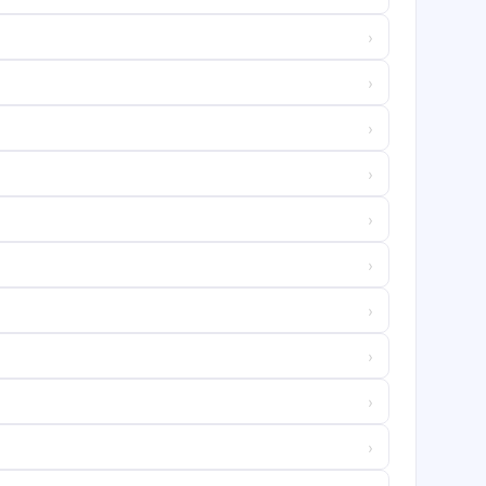
›
›
›
›
›
›
›
›
›
›