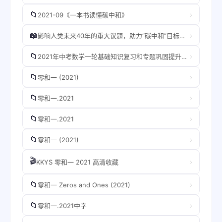
📁
›
2021-09《一本书读懂碳中和》
📖
›
影响人类未来40年的重大议题，助力“碳中和”目标，揭示科技创新与绿色投资机会 2021年不可错过的一本书） - 比尔·盖茨.mobi
📁
›
2021年中考数学一轮基础知识复习和专题巩固提升训练
📁
›
零和一 (2021)
📁
›
零和一.2021
📁
›
零和一.2021
📁
›
零和一 (2021)
🎬
›
KKYS 零和一 2021 高清收藏
📁
›
零和一 Zeros and Ones (2021)
📁
›
零和一.2021中字