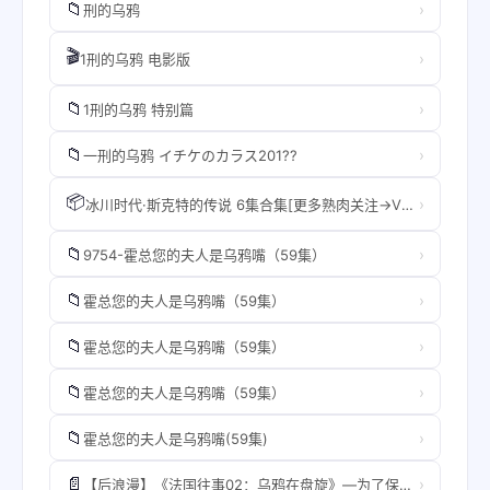
📁
›
刑的乌鸦
🎬
›
1刑的乌鸦 电影版
📁
›
1刑的乌鸦 特别篇
📁
›
一刑的乌鸦 イチケのカラス201??
📦
›
冰川时代·斯克特的传说 6集合集[更多熟肉关注→VX公号·乌鸦预告片]wy.mp4
📁
›
9754-霍总您的夫人是乌鸦嘴（59集）
📁
›
霍总您的夫人是乌鸦嘴（59集）
📁
›
霍总您的夫人是乌鸦嘴（59集）
📁
›
霍总您的夫人是乌鸦嘴（59集）
📁
›
霍总您的夫人是乌鸦嘴(59集)
📄
›
【后浪漫】《法国往事02：乌鸦在盘旋》—为了保护家人、雇员和自己的身安全尊严，约瑟夫·乔诺维奇将如何行？.pdf