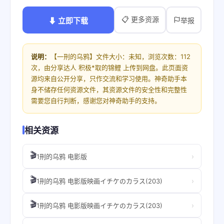
📋 更多资源
⬇ 立即下载
举报
说明：
【一刑的乌鸦】文件大小：未知，浏览次数：112
次，由分享达人 积极*取的锦鲤 上传到网盘。此页面资
源均来自公开分享，只作交流和学习使用。神奇助手本
身不储存任何资源文件，其资源文件的安全性和完整性
需要您自行判断，感谢您对神奇助手的支持。
相关资源
🎬
›
1刑的乌鸦 电影版
🎬
›
1刑的乌鸦 电影版映画イチケのカラス(203)
🎬
›
1刑的乌鸦 电影版映画イチケのカラス(203)