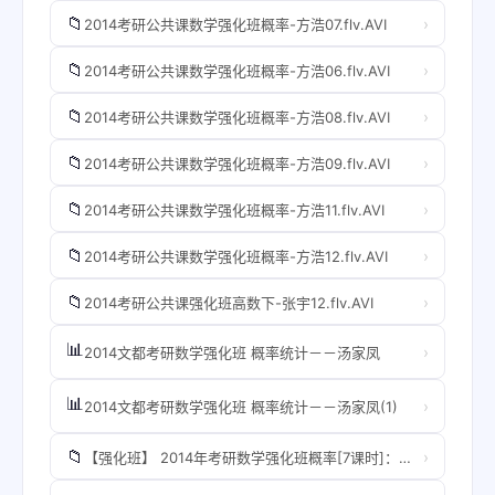
📁
›
2014考研公共课数学强化班概率-方浩07.flv.AVI
📁
›
2014考研公共课数学强化班概率-方浩06.flv.AVI
📁
›
2014考研公共课数学强化班概率-方浩08.flv.AVI
📁
›
2014考研公共课数学强化班概率-方浩09.flv.AVI
📁
›
2014考研公共课数学强化班概率-方浩11.flv.AVI
📁
›
2014考研公共课数学强化班概率-方浩12.flv.AVI
📁
›
2014考研公共课强化班高数下-张宇12.flv.AVI
📊
›
2014文都考研数学强化班 概率统计－－汤家凤
📊
›
2014文都考研数学强化班 概率统计－－汤家凤(1)
📁
›
【强化班】 2014年考研数学强化班概率[7课时]：铁军